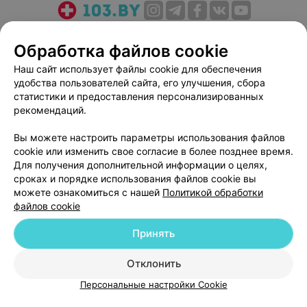
О проекте
Новости проекта
Размещение рекламы
Обработка файлов cookie
Медицинский маркетинг
Публичный договор
Наш сайт использует файлы cookie для обеспечения
Пользовательское соглашение
Способы оплаты
удобства пользователей сайта, его улучшения, сбора
Вакансии
Партнеры
статистики и предоставления персонализированных
Написать руководителю 103.by
рекомендаций.
Написать в поддержку
Вы можете настроить параметры использования файлов
Персональные настройки cookie
cookie или изменить свое согласие в более позднее время.
Для получения дополнительной информации о целях,
Обработка персональных данных
сроках и порядке использования файлов cookie вы
можете ознакомиться с нашей
Политикой обработки
файлов cookie
Принять
© 2026 ООО «Артокс Лаб», УНП 191700409
| 220012, Республика Беларусь,
Отклонить
г. Минск, улица Толбухина, 2, пом. 16 | help@103.by
Персональные настройки Cookie
Служба поддержки
+375 291212755