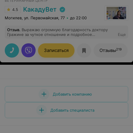
ВЕТЕРИНАРНЫЙ ЦЕНТР
КакадуВет
4.5
Могилев, ул. Первомайская, 77
до 22:00
Отзыв
.
Выражаю огромную благодарность доктору
Гражине за чуткое отношение и подробное
Еще
объяснения. Осмотр провела быстро, аккуратно,
постоянно успокаивая мою девочку. Спасибо Вам
большое!
219
Записаться
Отзывы
Добавить компанию
Добавить специалиста