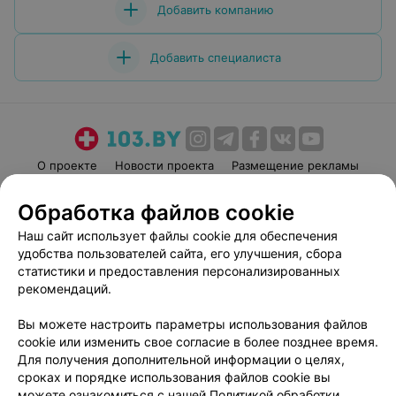
Добавить компанию
Добавить специалиста
О проекте
Новости проекта
Размещение рекламы
Медицинский маркетинг
Публичный договор
Обработка файлов cookie
Пользовательское соглашение
Способы оплаты
Наш сайт использует файлы cookie для обеспечения
Вакансии
Партнеры
удобства пользователей сайта, его улучшения, сбора
Написать руководителю 103.by
статистики и предоставления персонализированных
рекомендаций.
Написать в поддержку
Персональные настройки cookie
Вы можете настроить параметры использования файлов
Обработка персональных данных
cookie или изменить свое согласие в более позднее время.
Для получения дополнительной информации о целях,
сроках и порядке использования файлов cookie вы
можете ознакомиться с нашей
Политикой обработки