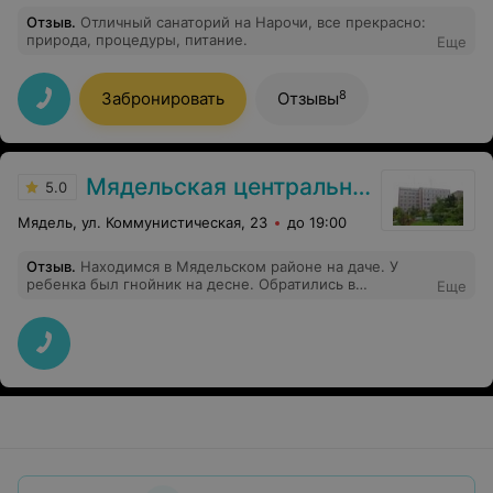
Отзыв
.
Отличный санаторий на Нарочи, все прекрасно:
природа, процедуры, питание.
Еще
8
Забронировать
Отзывы
Мядельская центральная районная больница
5.0
Мядель, ул. Коммунистическая, 23
до 19:00
Отзыв
.
Находимся в Мядельском районе на даче. У
ребенка был гнойник на десне. Обратились в
Еще
Мядельскую ЦРБ. Приняли без проблем и вопросов.
Стоматолог быстро обработала десну, дала
рекомендации. Спасибо за оперативность и
вежливость!