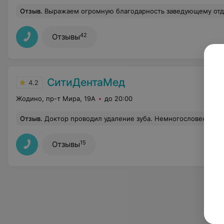
Отзыв
.
Выражаем огромную благодарность заведующему отделением травматологии Вадиму Михайловичу, лечащему врачу Александру Геннадьевича за проведённую летом операцию (остеосинтез левой большеберцовой кости блокированным стержн
42
Отзывы
СитиДентаМед
4.2
Жодино, пр-т Мира, 19А
до 20:00
Отзыв
.
Доктор проводил удаление зуба. Немногословен. Беседа начинается со стоимости услуги(данными вещами должна заниматься рецепция!!!). Стандартные книжные хирургические фразы. Руками работает грубо, пальпаторная чувствительность 3 из 10. Молилась на кресле чтобы в добавок за немалую сумму губу не зашили. До доктора был немалый опыт ра
15
Отзывы