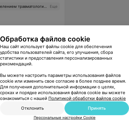
ем). Большое спасибо за чуткость, внимание и высокий профессионализм. Урбанович Р. С. Логойск
Еще
Обработка файлов cookie
Наш сайт использует файлы cookie для обеспечения
удобства пользователей сайта, его улучшения, сбора
статистики и предоставления персонализированных
рекомендаций.
боты с хирургами-стоматологами. Но тут прям красный флаг. Если хотите бережного отношения и пальпаторной нормы, убедительно не рекомендую!!!
Еще
Вы можете настроить параметры использования файлов
cookie или изменить свое согласие в более позднее время.
Для получения дополнительной информации о целях,
сроках и порядке использования файлов cookie вы можете
ознакомиться с нашей
Политикой обработки файлов cookie
Отклонить
Принять
Персональные настройки Cookie