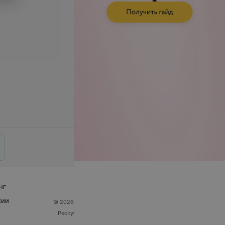
нг
сии
© 2026 ООО «Артокс Лаб», УНП 191700409
| 220012,
Республика Беларусь, г. Минск, улица Толбухина, 2,
пом. 16 | help@103.by