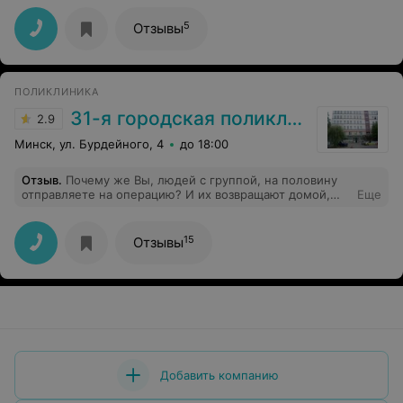
назначение препаратов всегда на высоком утровне.
5
Отзывы
ПОЛИКЛИНИКА
31-я городская поликлиника
2.9
Минск, ул. Бурдейного, 4
до 18:00
Отзыв
.
Почему же Вы, людей с группой, на половину
отправляете на операцию? И их возвращают домой,
Еще
так как не все документы собраны, и откладывают
операцию!!! Люди ждали очередь, что бы попасть на
операцию!!! Я не хочу кривить душой! Но желаю Вам
15
Отзывы
прочувствовать ту боль, что чувствуют эти люди! Всех
Вам благ!!!
Добавить компанию