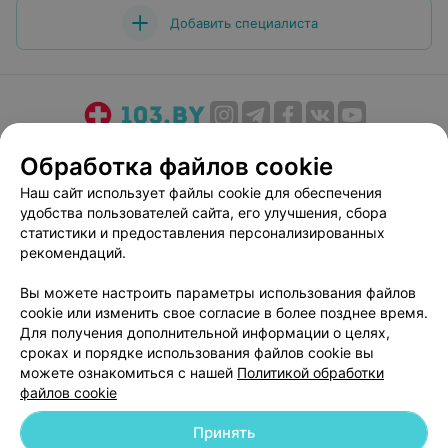
Добавить специалиста
О проекте
Новости проекта
Размещение рекламы
Обработка файлов cookie
Медицинский маркетинг
Публичный договор
Наш сайт использует файлы cookie для обеспечения
Пользовательское соглашение
Способы оплаты
удобства пользователей сайта, его улучшения, сбора
Вакансии
Партнеры
статистики и предоставления персонализированных
рекомендаций.
Написать руководителю 103.by
Написать в поддержку
Вы можете настроить параметры использования файлов
cookie или изменить свое согласие в более позднее время.
Персональные настройки cookie
Для получения дополнительной информации о целях,
Обработка персональных данных
сроках и порядке использования файлов cookie вы
можете ознакомиться с нашей
Политикой обработки
файлов cookie
Принять