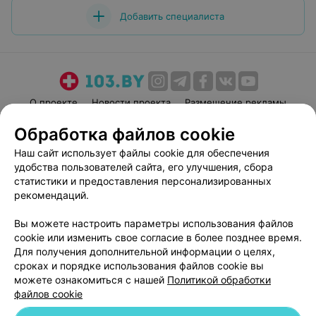
Добавить специалиста
О проекте
Новости проекта
Размещение рекламы
Медицинский маркетинг
Публичный договор
Обработка файлов cookie
Пользовательское соглашение
Способы оплаты
Наш сайт использует файлы cookie для обеспечения
Вакансии
Партнеры
удобства пользователей сайта, его улучшения, сбора
статистики и предоставления персонализированных
Написать руководителю 103.by
рекомендаций.
Написать в поддержку
Персональные настройки cookie
Вы можете настроить параметры использования файлов
cookie или изменить свое согласие в более позднее время.
Обработка персональных данных
Для получения дополнительной информации о целях,
сроках и порядке использования файлов cookie вы
можете ознакомиться с нашей
Политикой обработки
файлов cookie