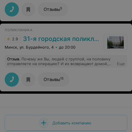
назначение препаратов всегда на высоком утровне.
5
Отзывы
ПОЛИКЛИНИКА
31-я городская поликлиника
2.9
Минск, ул. Бурдейного, 4
до 20:00
Отзыв
.
Почему же Вы, людей с группой, на половину
отправляете на операцию? И их возвращают домой,
Еще
так как не все документы собраны, и откладывают
операцию!!! Люди ждали очередь, что бы попасть на
операцию!!! Я не хочу кривить душой! Но желаю Вам
15
Отзывы
прочувствовать ту боль, что чувствуют эти люди! Всех
Вам благ!!!
Добавить компанию