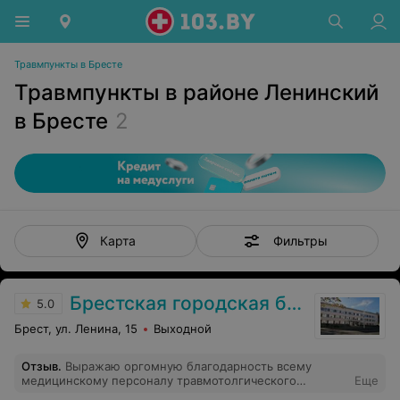
Травмпункты в Бресте
Травмпункты в районе Ленинский
в Бресте
2
Фильтры
Карта
Брестская городская больница СМП
5.0
Брест, ул. Ленина, 15
Выходной
Отзыв
.
Выражаю оргомную благодарность всему
медицинскому персоналу травмотолгического
Еще
отделения БСМП за их труд и внимательное, вежливое,