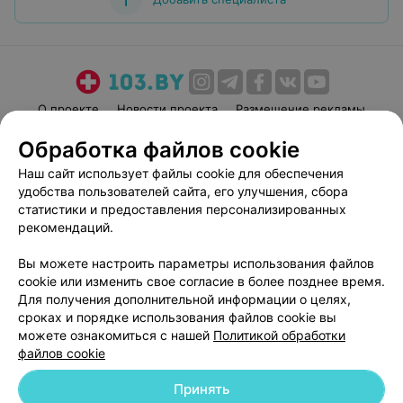
О проекте
Новости проекта
Размещение рекламы
Медицинский маркетинг
Публичный договор
Обработка файлов cookie
Пользовательское соглашение
Способы оплаты
Наш сайт использует файлы cookie для обеспечения
Вакансии
Партнеры
удобства пользователей сайта, его улучшения, сбора
статистики и предоставления персонализированных
Написать руководителю 103.by
рекомендаций.
Написать в поддержку
Персональные настройки cookie
Вы можете настроить параметры использования файлов
cookie или изменить свое согласие в более позднее время.
Обработка персональных данных
Для получения дополнительной информации о целях,
сроках и порядке использования файлов cookie вы
можете ознакомиться с нашей
Политикой обработки
файлов cookie
Принять