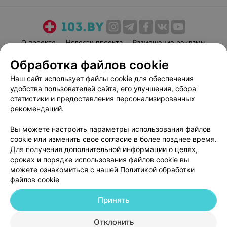
привели к разрыву наших семейных отношений .
О проекте
Новости проекта
Размещение рекламы
Медицинский маркетинг
Публичный договор
Обработка файлов cookie
Пользовательское соглашение
Способы оплаты
Наш сайт использует файлы cookie для обеспечения
Вакансии
Партнеры
удобства пользователей сайта, его улучшения, сбора
статистики и предоставления персонализированных
Написать руководителю 103.by
рекомендаций.
Написать в поддержку
Персональные настройки cookie
Вы можете настроить параметры использования файлов
cookie или изменить свое согласие в более позднее время.
Обработка персональных данных
Для получения дополнительной информации о целях,
сроках и порядке использования файлов cookie вы
можете ознакомиться с нашей
Политикой обработки
файлов cookie
Принять
© 2026 ООО «Артокс Лаб», УНП 191700409
| 220012, Республика Беларусь,
Отклонить
г. Минск, улица Толбухина, 2, пом. 16 | help@103.by