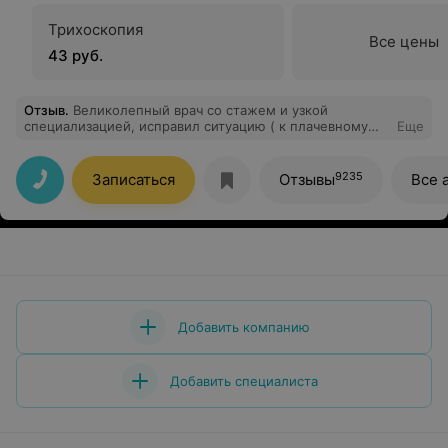
Трихоскопия
Все цены
43 руб.
Отзыв
.
Великолепный врач со стажем и узкой
специализацией, исправил ситуацию ( к плачевному
Еще
состоянию привели кожу ребенка в провинциальной
поликлинике) за один прием и лечение 2 недели
вместо 1,5 лет Доктор Лукинская
9235
Записаться
Отзывы
Все 
Добавить компанию
Добавить специалиста