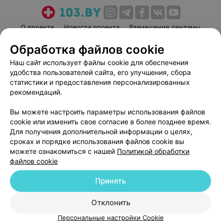
О проекте
Новости проекта
Размещение рекламы
Медицинский маркетинг
Публичный договор
Обработка файлов cookie
Пользовательское соглашение
Способы оплаты
Наш сайт использует файлы cookie для обеспечения
Вакансии
Партнеры
удобства пользователей сайта, его улучшения, сбора
статистики и предоставления персонализированных
Написать руководителю 103.by
рекомендаций.
Написать в поддержку
Персональные настройки cookie
Вы можете настроить параметры использования файлов
cookie или изменить свое согласие в более позднее время.
Обработка персональных данных
Для получения дополнительной информации о целях,
сроках и порядке использования файлов cookie вы
можете ознакомиться с нашей
Политикой обработки
файлов cookie
Принять
© 2026 ООО «Артокс Лаб», УНП 191700409
| 220012, Республика Беларусь,
Отклонить
г. Минск, улица Толбухина, 2, пом. 16 | help@103.by
Персональные настройки Cookie
Служба поддержки
+375 291212755