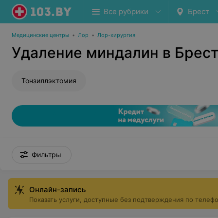
Все рубрики
Брест
Медицинские центры
•
Лор
•
Лор-хирургия
Удаление миндалин в Брес
Тонзиллэктомия
Фильтры
Онлайн-запись
Показать услуги, доступные без подтверждения по телеф