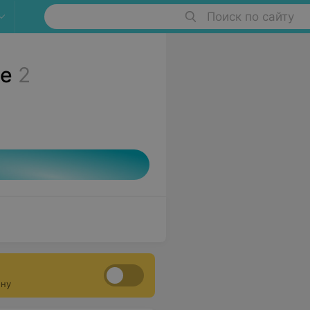
Поиск по сайту
те
2
ону