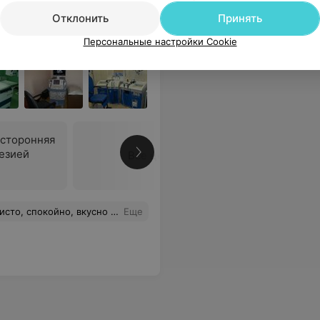
Отклонить
Принять
 1
Персональные настройки Cookie
хсторонняя
езией
Все цены
 спокойно, вкусно кормят!
Еще