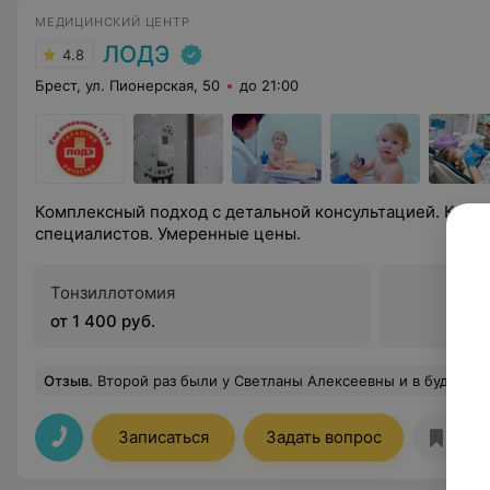
МЕДИЦИНСКИЙ ЦЕНТР
ЛОДЭ
4.8
Брест, ул. Пионерская, 50
до 21:00
Комплексный подход с детальной консультацией. Ком
специалистов. Умеренные цены.
Тонзиллотомия
от 1 400 руб.
Отзыв
.
Второй раз были у Светланы Алексеевны и в будущем постараемся остаться с этим доктором. Профессионал своего дела, вежливая, максимально доходчиво доносит инфо
Записаться
Задать вопрос