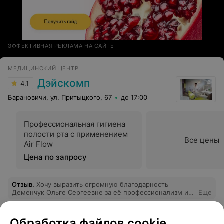
ЭФФЕКТИВНАЯ РЕКЛАМА НА САЙТЕ
МЕДИЦИНСКИЙ ЦЕНТР
Дэйскомп
4.1
Барановичи, ул. Притыцкого, 67
до 17:00
Профессиональная гигиена
полости рта с применением
Все цены
Air Flow
Цена по запросу
Отзыв
.
Хочу выразить огромную благодарность
Деменчук Ольге Сергеевне за её профессионализм и
Еще
внимательно отношение. Доктор вызвала большое
доверие, ответила на все мои вопросы и оставила
хорошее впечатление.
60
Отзывы
Обработка файлов cookie