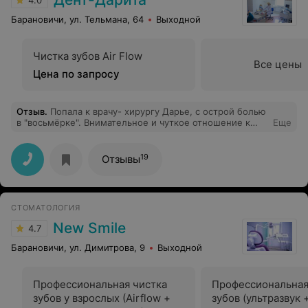
4.0
Барановичи, ул. Тельмана, 64
Выходной
Чистка зубов Air Flow
Все цены
Цена по запросу
Отзыв
.
Попала к врачу- хирургу Дарье, с острой болью
в "восьмёрке". Внимательное и чуткое отношение к
Еще
пациенту приятно удивило. Быстрый осмотр,
подтверждение необходимости удаления, все
подробно разъяснили. Основательно обезболили.
19
Отзывы
Само удаление зуба даже не почувствовала. У доктора
лёгкая рука. Рекомендую!
СТОМАТОЛОГИЯ
New Smile
4.7
Барановичи, ул. Димитрова, 9
Выходной
Профессиональная чистка
Профессиональная
зубов у взрослых (Airflow +
зубов (ультразвук 