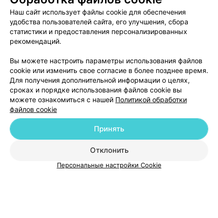
Наш сайт использует файлы cookie для обеспечения
удобства пользователей сайта, его улучшения, сбора
статистики и предоставления персонализированных
рекомендаций.
Вы можете настроить параметры использования файлов
Добавить компанию
cookie или изменить свое согласие в более позднее время.
Для получения дополнительной информации о целях,
сроках и порядке использования файлов cookie вы
Добавить специалиста
можете ознакомиться с нашей
Политикой обработки
файлов cookie
Принять
Отклонить
О проекте
Новости проекта
Размещение рекламы
Персональные настройки Cookie
Медицинский маркетинг
Публичный договор
Пользовательское соглашение
Способы оплаты
Вакансии
Партнеры
Написать руководителю 103.by