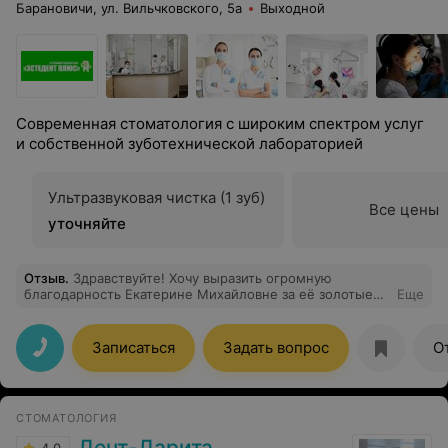
Барановичи, ул. Вильчковского, 5а
Выходной
Современная стоматология с широким спектром услуг
и собственной зуботехнической лабораторией
Ультразвуковая чистка (1 зуб)
Все цены
уточняйте
Отзыв
.
Здравствуйте! Хочу выразить огромную
благодарность Екатерине Михайловне за её золотые
Еще
ручки и компетентность, всегда панически боялась
стоматологов, но к ней иду с удовольствием! Спасибо
Вам!
Записаться
Задать вопрос
О
СТОМАТОЛОГИЯ
Дент-Дарита