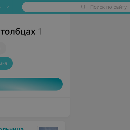
ы
Поиск по сайту
Столбцах
1
в
амня
ольница