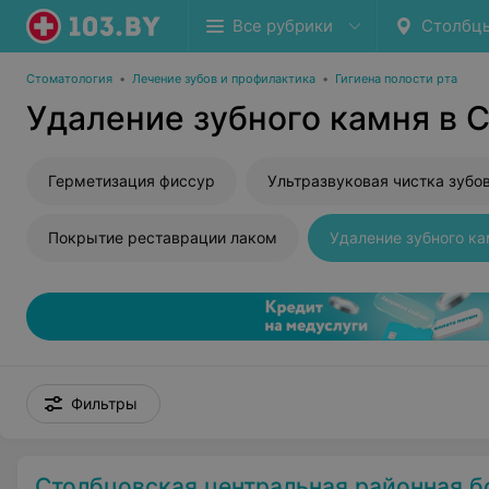
Все рубрики
Столбц
Стоматология
•
Лечение зубов и профилактика
•
Гигиена полости рта
Удаление зубного камня в 
Герметизация фиссур
Ультразвуковая чистка зубо
Покрытие реставрации лаком
Удаление зубного к
Фильтры
Столбцовская центральная районная б