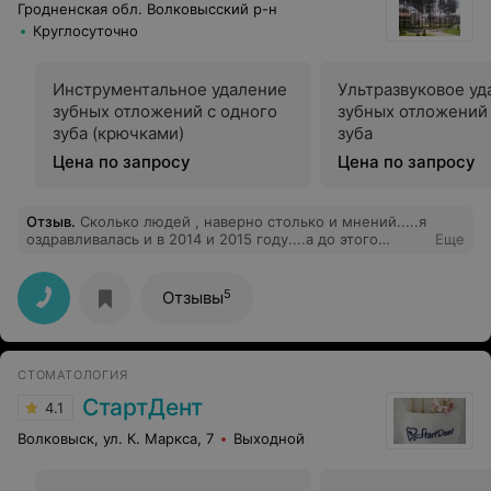
Гродненская обл. Волковысский р-н
Круглосуточно
Инструментальное удаление
Ультразвуковое уд
зубных отложений с одного
зубных отложений 
зуба (крючками)
зуба
Цена по запросу
Цена по запросу
Отзыв
.
Сколько людей , наверно столько и мнений.....я
оздравливалась и в 2014 и 2015 году....а до этого
Еще
постоянно ездила в Радон......так вот , больше в Радон
не поеду......и лечение и питание и обслуживание в
Энергетике более чем устраивало.....ну а маленькие
5
Отзывы
накладки...так они везде есть.....Инесса, город
Мозырь...
СТОМАТОЛОГИЯ
СтартДент
4.1
Волковыск, ул. К. Маркса, 7
Выходной