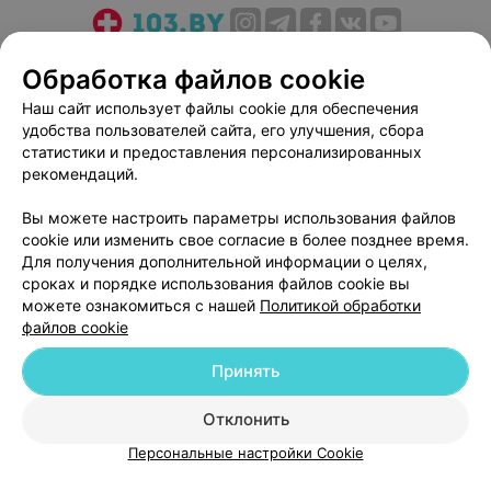
О проекте
Новости проекта
Размещение рекламы
Обработка файлов cookie
Медицинский маркетинг
Публичный договор
Наш сайт использует файлы cookie для обеспечения
Пользовательское соглашение
Способы оплаты
удобства пользователей сайта, его улучшения, сбора
Вакансии
Партнеры
статистики и предоставления персонализированных
рекомендаций.
Написать руководителю 103.by
Написать в поддержку
Вы можете настроить параметры использования файлов
cookie или изменить свое согласие в более позднее время.
Персональные настройки cookie
Для получения дополнительной информации о целях,
Обработка персональных данных
сроках и порядке использования файлов cookie вы
можете ознакомиться с нашей
Политикой обработки
файлов cookie
Принять
Отклонить
© 2026 ООО «Артокс Лаб», УНП 191700409
| 220012, Республика Беларусь,
г. Минск, улица Толбухина, 2, пом. 16 | help@103.by
Персональные настройки Cookie
Служба поддержки
+375 291212755