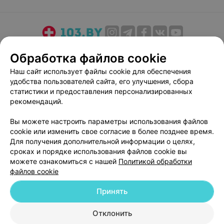
О проекте
Новости проекта
Размещение рекламы
Обработка файлов cookie
Медицинский маркетинг
Публичный договор
Наш сайт использует файлы cookie для обеспечения
Пользовательское соглашение
Способы оплаты
удобства пользователей сайта, его улучшения, сбора
Вакансии
Партнеры
статистики и предоставления персонализированных
рекомендаций.
Написать руководителю 103.by
Написать в поддержку
Вы можете настроить параметры использования файлов
cookie или изменить свое согласие в более позднее время.
Персональные настройки cookie
Для получения дополнительной информации о целях,
Обработка персональных данных
сроках и порядке использования файлов cookie вы
можете ознакомиться с нашей
Политикой обработки
файлов cookie
Принять
Отклонить
© 2026 ООО «Артокс Лаб», УНП 191700409
| 220012, Республика Беларусь,