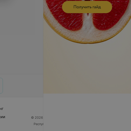
нг
сии
© 2026 ООО «Артокс Лаб», УНП 191700409
| 220012,
Республика Беларусь, г. Минск, улица Толбухина, 2,
пом. 16 | help@103.by