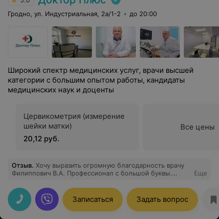
5.0
Гродно, ул. Индустриальная, 2а/1-2
до 20:00
Широкий спектр медицинских услуг, врачи высшей
категории с большим опытом работы, кандидаты
медицинских наук и доценты
Цервикометрия (измерение
шейки матки)
Все цены
20,12 руб.
Отзыв
.
Хочу выразить огромную благодарность врачу
Филиппович В.А. Профессионал с большой буквы.
Еще
Внимательный, тактичный, все объясняет доступно.
Очень быстро нашли пути решении моей проблемы.
Всё очень круто. Рекомендую!
Записаться
Задать вопрос