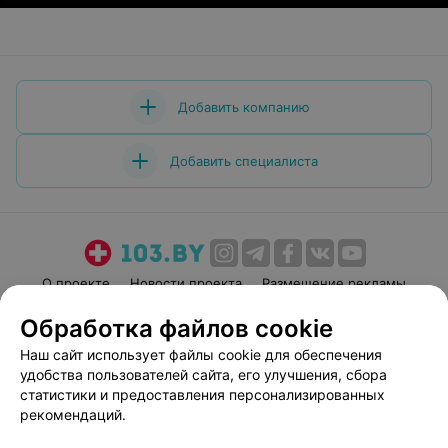
Добавить компанию
Добавить специалиста
О проекте
Новости проекта
Размещение рекламы
Медицинский маркетинг
Публичный договор
Обработка файлов cookie
Пользовательское соглашение
Способы оплаты
Наш сайт использует файлы cookie для обеспечения
Вакансии
Партнеры
удобства пользователей сайта, его улучшения, сбора
статистики и предоставления персонализированных
Написать руководителю 103.by
рекомендаций.
Написать в поддержку