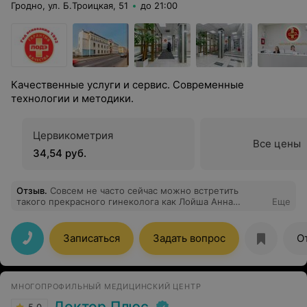
Гродно, ул. Б.Троицкая, 51
до 21:00
Качественные услуги и сервис. Современные
технологии и методики.
Цервикометрия
Все цены
34,54 руб.
Отзыв
.
Совсем не часто сейчас можно встретить
такого прекрасного гинеколога как Лойша Анна
Еще
Сергеевна. Очень добрый и чуткий специалист. Все
разъяснила и успокоила. Спасибо за консультацию, к
таким специалистам хочется общаться!
Записаться
Задать вопрос
О
МНОГОПРОФИЛЬНЫЙ МЕДИЦИНСКИЙ ЦЕНТР
Доктор Плюс