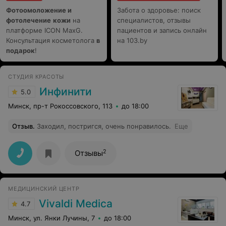
Фотоомоложение и
Забота о здоровье: поиск
фотолечение
кожи
на
специалистов, отзывы
платформе ICON MaxG.
пациентов и запись онлайн
Консультация косметолога
в
на 103.by
подарок
!
СТУДИЯ КРАСОТЫ
Инфинити
5.0
Минск, пр-т Рокоссовского, 113
до 18:00
Отзыв
.
Заходил, постригся, очень понравилось.
Еще
2
Отзывы
МЕДИЦИНСКИЙ ЦЕНТР
Vivaldi Medica
4.7
Минск, ул. Янки Лучины, 7
до 18:00