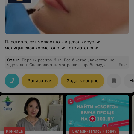
Пластическая, челюстно-лицевая хирургия,
медицинская косметология, стоматология
Отзыв
.
Первый раз там был. Все быстро , качественно,
я доволен. Специалист помог решить проблему, с
Еще
которой обратился.
Записаться
Задать вопрос
Н
Криница
Онлайн-запись к врачу