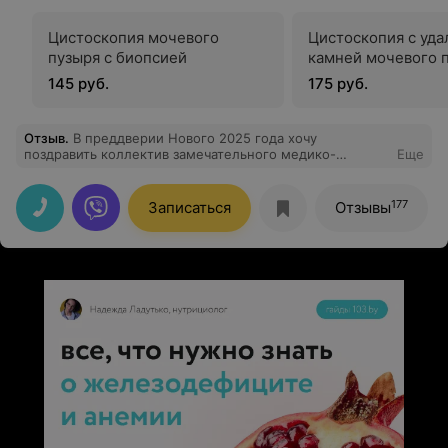
Цистоскопия мочевого
Цистоскопия с уд
пузыря с биопсией
камней мочевого 
145 руб.
175 руб.
Отзыв
.
В преддверии Нового 2025 года хочу
поздравить коллектив замечательного медико-
Еще
диагностического центра РОСМЕД с праздником и
пожелать всем сотрудникам благополучия, крепкого
здоровья и оптимизма, дальнейшего развития и роста
177
Записаться
Отзывы
компании, радости на каждый день, добра, мира и
процветания! Особенно хочу поблагодарить врача
невролога Наталью Александровну за высокий
профессионализм, внимание и огромную эмпатию ко
мне как к пациенту!))).