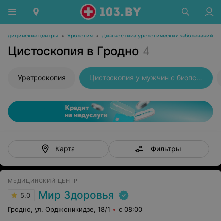
Медицинские центры
•
Урология
•
Диагностика урологических заболеваний
Цистоскопия в Гродно
4
Уретроскопия
Цистоскопия у мужчин с биопсией
Фильтры
Карта
МЕДИЦИНСКИЙ ЦЕНТР
Мир Здоровья
5.0
Гродно, ул. Орджоникидзе, 18/1
с 08:00