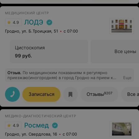
МЕДИЦИНСКИЙ ЦЕНТР
ЛОДЭ
4.9
Гродно, ул. Б.Троицкая, 51
с 07:00
Цистоскопия
Все цены
99 руб.
Отзыв
.
По медицинским показаниям я регулярно
приезжаю(иногородняя) в город Гродно на прием к
Еще
доктору Егоровой Марине Петровне. Я в высшей
степени благодарна ей за Гармоничное сочетание:
профессионализма, очень корректного тона общения,
9207
Записаться
Отзывы
Все 
личного обаяния, которое психологически настраивает
пациента на достижение благоприятного результата.
Желаю,чтобы усилия вложенные Мариной Петровной
в проведение приема каждого пациента многократно
МЕДИКО-ДИАГНОСТИЧЕСКИЙ ЦЕНТР
восполнялись благодарностью , и ,главное,
улучшением состояния здоровья!
Росмед
4.9
Гродно, ул. Свердлова, 16
с 07:00