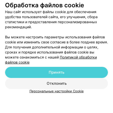
Обработка файлов cookie
Наш сайт использует файлы cookie для обеспечения
удобства пользователей сайта, его улучшения, сбора
статистики и предоставления персонализированных
рекомендаций.
Добавить компанию
Вы можете настроить параметры использования файлов
cookie или изменить свое согласие в более позднее время.
Добавить специалиста
Для получения дополнительной информации о целях,
сроках и порядке использования файлов cookie вы
можете ознакомиться с нашей
Политикой обработки
файлов cookie
Принять
О проекте
Новости проекта
Размещение рекламы
Отклонить
Медицинский маркетинг
Публичный договор
Пользовательское соглашение
Способы оплаты
Персональные настройки Cookie
Вакансии
Партнеры
Написать руководителю 103.by
Написать в поддержку