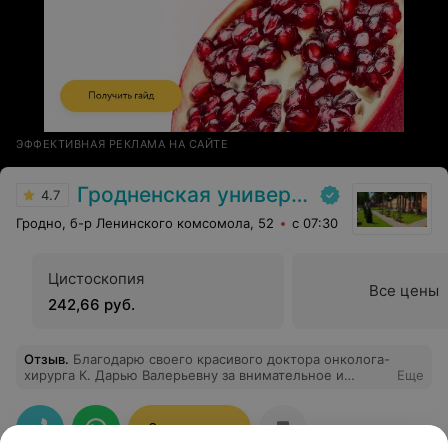
ЭФФЕКТИВНАЯ РЕКЛАМА НА САЙТЕ
Гродненская университетская клиника
4.7
Гродно, б-р Ленинского комсомола, 52
с 07:30
Цистоскопия
Все цены
242,66 руб.
Отзыв
.
Благодарю своего красивого доктора онколога-
хирурга К. Дарью Валерьевну за внимательное и
Еще
чуткое отношение ко всем пациентам, так приятно
было наблюдать за ее работой, профессионал с
большой буквы!!!
Записаться