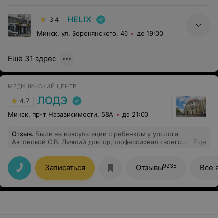
HELIX
3.4
Минск, ул. Воронянского, 40
до 19:00
Ещё 31 адрес
МЕДИЦИНСКИЙ ЦЕНТР
ЛОДЭ
4.7
Минск, пр-т Независимости, 58А
до 21:00
Отзыв
.
Были на консультации с ребенком у уролога
Антоновой О.В. Лучший доктор,профессионал своего
Еще
дела,отношение к ребенку и взрослым на высочайшем
уровне!
9235
Записаться
Отзывы
Все 