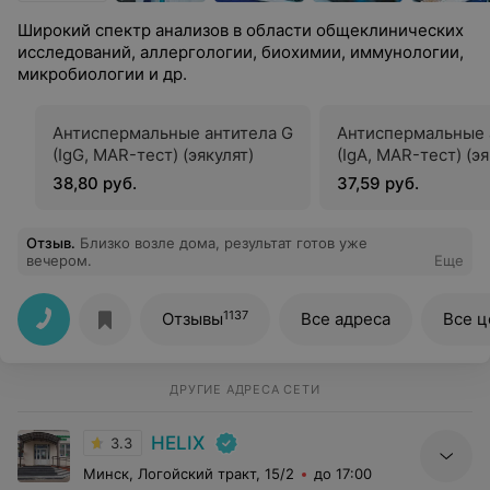
Широкий спектр анализов в области общеклинических
исследований, аллергологии, биохимии, иммунологии,
микробиологии и др.
Антиспермальные антитела G
Антиспермальные 
(IgG, MAR-тест) (эякулят)
(IgА, MAR-тест) (эя
38,80 руб.
37,59 руб.
Отзыв
.
Близко возле дома, результат готов уже
вечером.
Еще
1137
Отзывы
Все адреса
Все 
ДРУГИЕ АДРЕСА СЕТИ
HELIX
3.3
Минск, Логойский тракт, 15/2
до 17:00