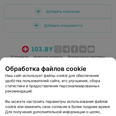
Добавить компанию
Добавить специалиста
О проекте
Новости проекта
Размещение рекламы
Медицинский маркетинг
Публичный договор
Обработка файлов cookie
Пользовательское соглашение
Способы оплаты
Наш сайт использует файлы cookie для обеспечения
Вакансии
Партнеры
удобства пользователей сайта, его улучшения, сбора
статистики и предоставления персонализированных
Написать руководителю 103.by
рекомендаций.
Написать в поддержку
Персональные настройки cookie
Вы можете настроить параметры использования файлов
cookie или изменить свое согласие в более позднее время.
Обработка персональных данных
Для получения дополнительной информации о целях,