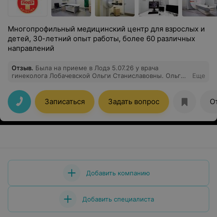
Многопрофильный медицинский центр для взрослых и
детей, 30-летний опыт работы, более 60 различных
направлений
Отзыв
.
Была на приеме в Лодэ 5.07.26 у врача
гинеколога Лобачевской Ольги Станиславовны. Ольга
Еще
Станиславовна доцент, к.м.н., опыт работы огромный.
У нее всё профессионально, четко, понятно. Получила
рекомендации и конкретную схему лечения, все
Записаться
Задать вопрос
О
вопросы решены. И как всегда вежливое и
внимательное отношение врача и остальных
сотрудников. Визитом довольна, спасибо. Рекомендую.
Добавить компанию
Добавить специалиста