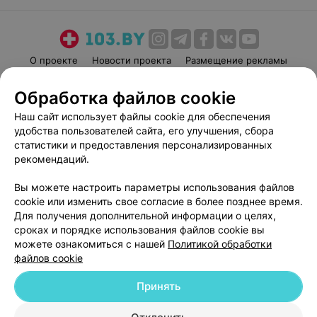
О проекте
Новости проекта
Размещение рекламы
Медицинский маркетинг
Публичный договор
Обработка файлов cookie
Пользовательское соглашение
Способы оплаты
Наш сайт использует файлы cookie для обеспечения
Вакансии
Партнеры
удобства пользователей сайта, его улучшения, сбора
Написать руководителю 103.by
статистики и предоставления персонализированных
рекомендаций.
Написать в поддержку
Персональные настройки cookie
Вы можете настроить параметры использования файлов
Обработка персональных данных
cookie или изменить свое согласие в более позднее время.
Для получения дополнительной информации о целях,
сроках и порядке использования файлов cookie вы
можете ознакомиться с нашей
Политикой обработки
файлов cookie
Принять
© 2026 ООО «Артокс Лаб», УНП 191700409
| 220012, Республика Беларусь,
г. Минск, улица Толбухина, 2, пом. 16 | help@103.by