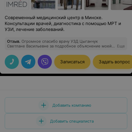
Современный медицинский центр в Минске.
Консультации врачей, диагностика с помощью МРТ и
УЗИ, лечение заболеваний.
Отзыв
.
Огромное спасибо врачу УЗД Цыганчук
Светлане Васильевне за подробное объяснение моей
Еще
ситуации. Делала у неё УЗИ брюшной полости,
повторяю раз в год, наблюдаю одно образование.
Только она рассказала детально, что видит, все
Записаться
Задать вопрос
пояснила. Внимательная, вежливая, самый лучший
УЗИ-врач!
Добавить компанию
Добавить специалиста