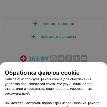
в которых мне приходилось бывать это Лучшее. По
мере надобности буду ходить только сюда.
Добавить компанию
Добавить специалиста
О проекте
Новости проекта
Размещение рекламы
Обработка файлов cookie
Медицинский маркетинг
Публичный договор
Наш сайт использует файлы cookie для обеспечения
Пользовательское соглашение
Способы оплаты
удобства пользователей сайта, его улучшения, сбора
Вакансии
Партнеры
статистики и предоставления персонализированных
Написать руководителю 103.by
рекомендаций.
Написать в поддержку
Вы можете настроить параметры использования файлов
Персональные настройки cookie