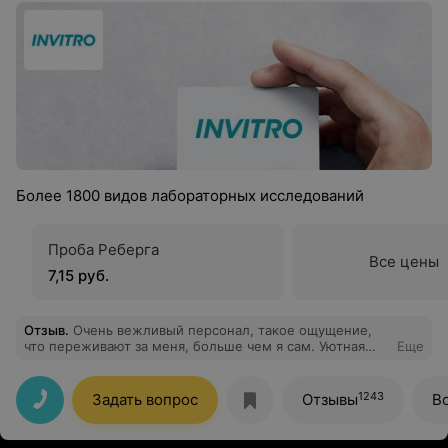
Более 1800 видов лабораторных исследований
Проба Реберга
Все цены
7,15 руб.
Отзыв
.
Очень вежливый персонал, такое ощущение,
что переживают за меня, больше чем я сам. Уютная
Еще
атмосфера, нет ощущения, что находишься в больнице,
по домашнему можно сказать. Хотелось бы конечно,
чтобы был какой то детский уголок, чтобы ребенка
1243
Задать вопрос
Отзывы
В
привел и можно было его чем то отвлечь ( игрушками,
рисованием и т.д.). Вобщем очень неплохой уровень и
если сравнивать с другими подобными учреждениями