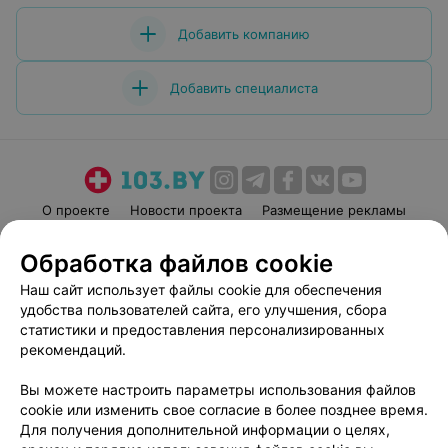
Добавить компанию
Добавить специалиста
О проекте
Новости проекта
Размещение рекламы
Медицинский маркетинг
Публичный договор
Обработка файлов cookie
Пользовательское соглашение
Способы оплаты
Наш сайт использует файлы cookie для обеспечения
Вакансии
Партнеры
удобства пользователей сайта, его улучшения, сбора
Написать руководителю 103.by
статистики и предоставления персонализированных
рекомендаций.
Написать в поддержку
Персональные настройки cookie
Вы можете настроить параметры использования файлов
Обработка персональных данных
cookie или изменить свое согласие в более позднее время.
Для получения дополнительной информации о целях,