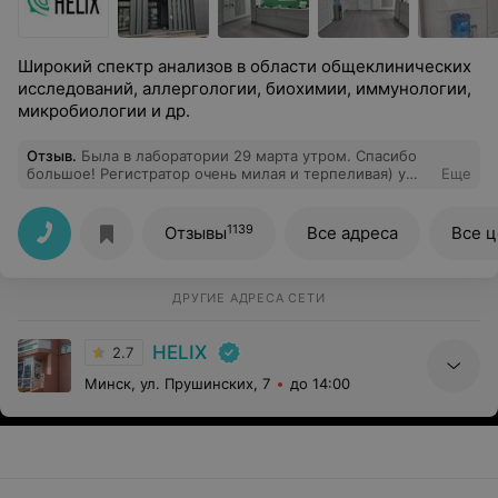
Широкий спектр анализов в области общеклинических
исследований, аллергологии, биохимии, иммунологии,
микробиологии и др.
Отзыв
.
Была в лаборатории 29 марта утром. Спасибо
большое! Регистратор очень милая и терпеливая) у
Еще
меня быстро взяли кровь, все прошло хорошо)
1139
Отзывы
Все адреса
Все 
ДРУГИЕ АДРЕСА СЕТИ
HELIX
2.7
Минск, ул. Прушинских, 7
до 14:00