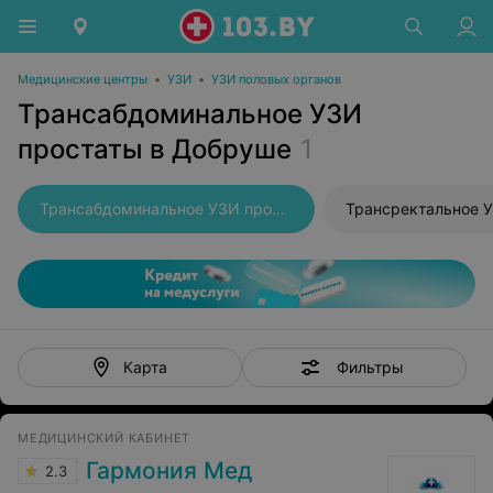
Медицинские центры
•
УЗИ
•
УЗИ половых органов
Трансабдоминальное УЗИ
простаты в Добруше
1
Трансабдоминальное УЗИ простаты
Трансректальное 
Фильтры
Карта
МЕДИЦИНСКИЙ КАБИНЕТ
Гармония Мед
2.3