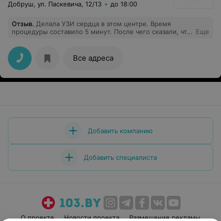
Добруш, ул. Паскевича, 12/13
до 18:00
Отзыв
.
Делала УЗИ сердца в этом центре. Время
процедуры составило 5 минут. После чего сказали, что
Еще
все хорошо. Когда на данной процедуре в других
центрах находили всегда проблемы. И вопрос ещё
возникает: вот что можно было рассмотреть за 5
Все адреса
минут? При том, что нет медсестры, которая
фиксирует все данные.
Добавить компанию
Добавить специалиста
О проекте
Новости проекта
Размещение рекламы