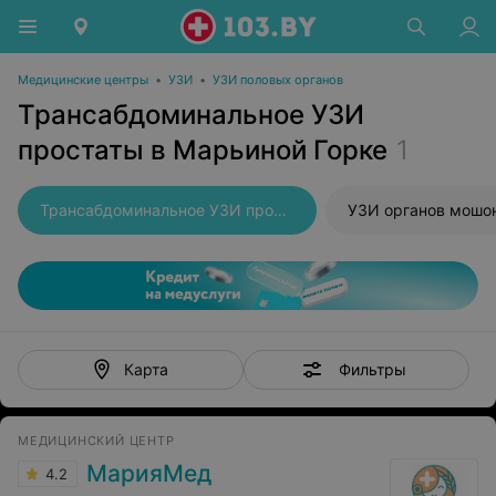
Медицинские центры
•
УЗИ
•
УЗИ половых органов
Трансабдоминальное УЗИ
простаты в Марьиной Горке
1
Трансабдоминальное УЗИ простаты
УЗИ органов мошо
Фильтры
Карта
МЕДИЦИНСКИЙ ЦЕНТР
МарияМед
4.2