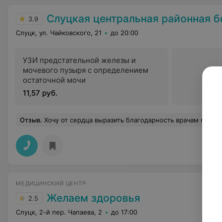
Слуцкая центральная районная 
3.9
Слуцк, ул. Чайковского, 21
до 20:00
УЗИ предстательной железы и
мочевого пузыря с определением
остаточной мочи
11,57 руб.
Отзыв
.
Хочу от сердца выразить благодарность врачам пульмонологического отделения Наталье Владимировне, Маргарите Александровне за их бесценный труд, высокий профессионализм и трепетное отношени
МЕДИЦИНСКИЙ ЦЕНТР
Желаем здоровья
2.5
Слуцк, 2-й пер. Чапаева, 2
до 17:00