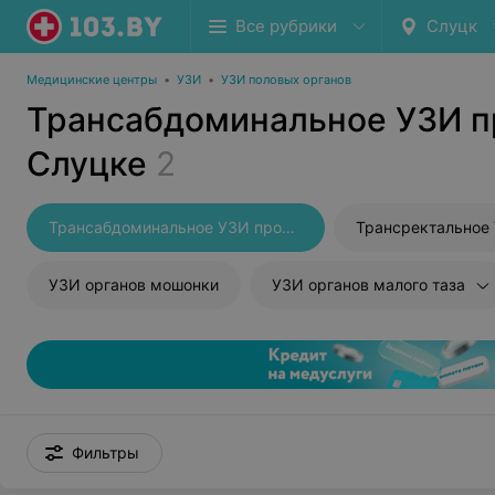
Все рубрики
Слуцк
Медицинские центры
•
УЗИ
•
УЗИ половых органов
Трансабдоминальное УЗИ п
Слуцке
2
Трансабдоминальное УЗИ простаты
Трансректальное
УЗИ органов мошонки
УЗИ органов малого таза
Фильтры