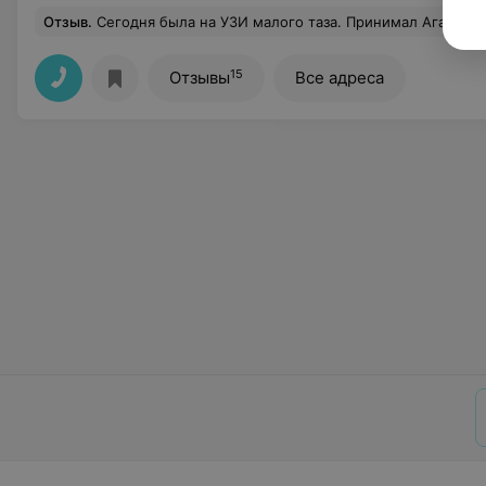
Отзыв
.
Сегодня была на УЗИ малого таза. Принимал Агабалаев Руслан Камильевич. Специалист, вр
15
Отзывы
Все адреса