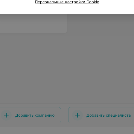
Персональные настройки Cookie
ач от Бога. Огромного ему здоровья!
Еще
Добавить компанию
Добавить специалиста