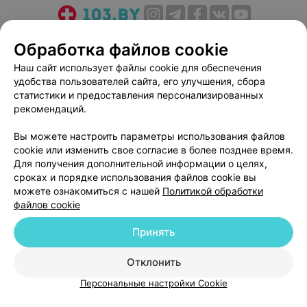
О проекте
Новости проекта
Размещение рекламы
Обработка файлов cookie
Медицинский маркетинг
Публичный договор
Наш сайт использует файлы cookie для обеспечения
Пользовательское соглашение
Способы оплаты
удобства пользователей сайта, его улучшения, сбора
Вакансии
Партнеры
статистики и предоставления персонализированных
рекомендаций.
Написать руководителю 103.by
Написать в поддержку
Вы можете настроить параметры использования файлов
cookie или изменить свое согласие в более позднее время.
Персональные настройки cookie
Для получения дополнительной информации о целях,
Обработка персональных данных
сроках и порядке использования файлов cookie вы
можете ознакомиться с нашей
Политикой обработки
файлов cookie
Принять
Отклонить
© 2026 ООО «Артокс Лаб», УНП 191700409
| 220012, Республика Беларусь,
г. Минск, улица Толбухина, 2, пом. 16 | help@103.by
Персональные настройки Cookie
Служба поддержки
+375 291212755