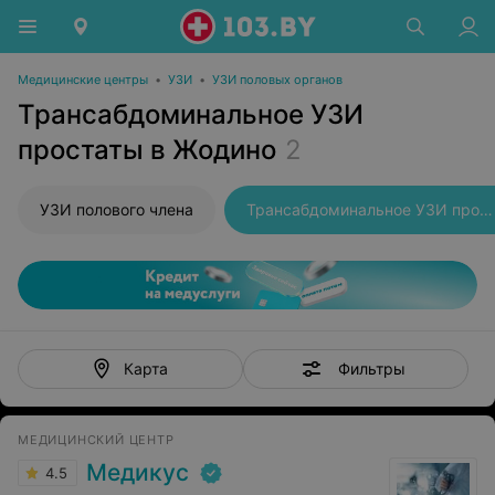
Медицинские центры
•
УЗИ
•
УЗИ половых органов
Трансабдоминальное УЗИ
простаты в Жодино
2
УЗИ полового члена
Трансабдоминальное УЗИ простаты
Фильтры
Карта
МЕДИЦИНСКИЙ ЦЕНТР
Медикус
4.5