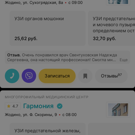
Жодино, ул. Сухогрядская, 8а
с 09:00
УЗИ органов мошонки
УЗИ предстательн
и мочевого пузыря
определением ост
мочи
25,62 руб.
32,70 руб.
Отзыв
.
Очень понравился врач Свентуховская Надежда
Сергеевна, она настоящий профессионал! Смогла мне
Еще
помочь и подробно ответила на все мои вопросы.
Спасибо большое
97
Записаться
Отзывы
МНОГОПРОФИЛЬНЫЙ МЕДИЦИНСКИЙ ЦЕНТР
Гармония
4.7
Жодино, ул. Ф. Скорины, 9
с 08:00
УЗИ предстательной железы,