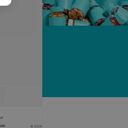
нг
сии
© 2026 ООО «Артокс Лаб», УНП 191700409
| 220012,