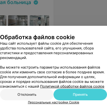
кая больница
Обработка файлов cookie
одходу
Наш сайт использует файлы cookie для обеспечения
удобства пользователей сайта, его улучшения, сбора
Операция ДУВЛТ
статистики и предоставления персонализированных
(дистанционная ударно-
В
рекомендаций.
волновая литотрипсия)
300 руб.
Вы можете настроить параметры использования файлов
cookie или изменить свое согласие в более позднее время.
Для получения дополнительной информации о целях,
цией. Самые добрые и светлые пожелания Вам и коллективу вашего отделения. Спасибо за ваш труд
Еще
сроках и порядке использования файлов cookie вы можете
ознакомиться с нашей
Политикой обработки файлов cookie
Отклонить
Принять
Персональные настройки Cookie