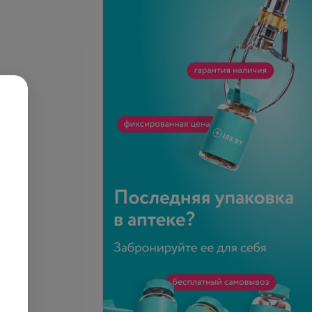
се цены