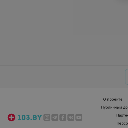
О проекте
Публичный до
Партн
Персо