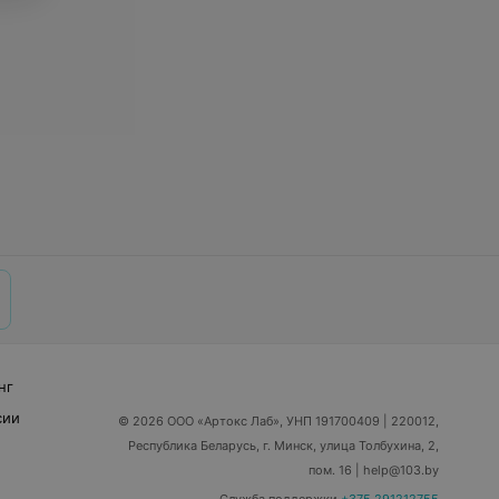
нг
сии
© 2026 ООО «Артокс Лаб», УНП 191700409
| 220012,
Республика Беларусь, г. Минск, улица Толбухина, 2,
пом. 16 | help@103.by
Служба поддержки
+375 291212755