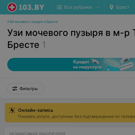
Все рубрики
Брест
УЗИ мочевого пузыря в Бресте
Узи мочевого пузыря в м-р
Бресте
1
Фильтры
Онлайн-запись
Показать услуги, доступные без подтверждения по телеф
НЕЗАВИСИМАЯ ЛАБОРАТОРИЯ