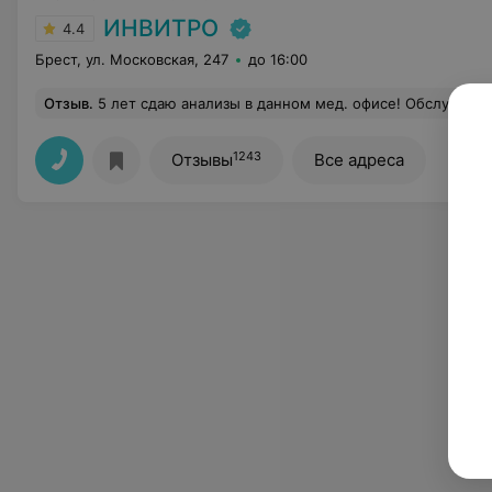
ИНВИТРО
4.4
Брест, ул. Московская, 247
до 16:00
Отзыв
.
5 лет сдаю анализы в данном мед. офисе! Обслуживание на высоте! Когда захожу в мед.офис, душа радуется, замечате
1243
Отзывы
Все адреса