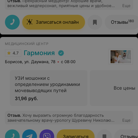
Отзыв
.
Прекрасный медцентр! Хорошие врачи,
вежливый медперсонал, приятные цены и удобное
Еще
расположение!
180
Записаться онлайн
Отзывы
МЕДИЦИНСКИЙ ЦЕНТР
Гармония
4.7
Борисов, ул. Даумана, 78
с 08:00
УЗИ мошонки с
определением уродинамики
Все цены
мочевыводящих путей
31,96 руб.
Отзыв
.
Хочу выразить огромную благодарность
замечательному врачу-урологу Щуревичу Николаю
Еще
Сергеевичу.Отличный и очень добрый человек.Таких
очень мало! И как врач – превосходный
специалист.Спасибо ему огромное за поддержку и
Записаться
Отзывы