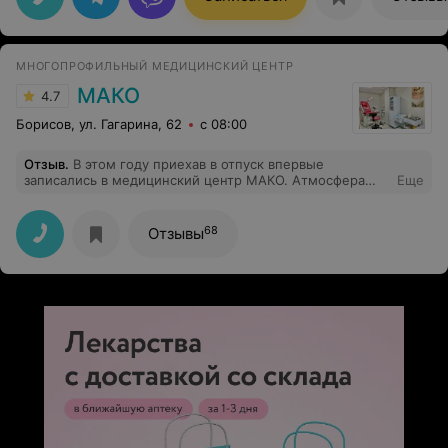
хороший осмотр.
МНОГОПРОФИЛЬНЫЙ МЕДИЦИНСКИЙ ЦЕНТР
МАКО
4.7
Борисов, ул. Гагарина, 62
с 08:00
Отзыв
.
В этом году приехав в отпуск впервые
записались в медицинский центр МАКО. Атмосфера
Еще
понравилась,администраторы очень
вежливые.Подобрали время под нас. Были на приеме
с мужем на УЗИ у Бабкова Ивана Леонидовича.
68
Отзывы
Остались довольны,все объяснил,разъяснил.Дал
четкие указания.Очень вежливый и внимательный!!!
·Записала сына к урологу Шестерину
Станиславу,приятный,внимательный,располагающий к
себе врач. Нашел подход к ребенку,все
рассказал,проконсультировал по всем вопросам.Очень
остались довольны!!! Еще довелось попасть к
Квашенко Сергею Михайловичу.Получили
рекомендации,все четко,ясно,понятно,без дорогих
лекарств )) Огромное спасибо,за профессиональный
прием.Успехов и процветания вашему центру