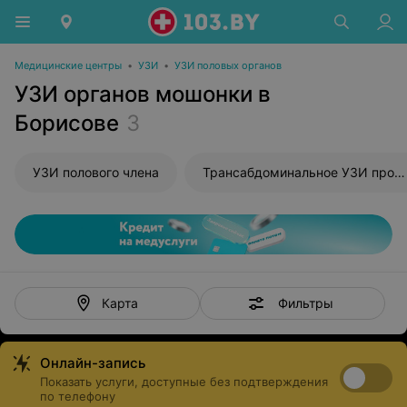
Медицинские центры
•
УЗИ
•
УЗИ половых органов
УЗИ органов мошонки в
Борисове
3
УЗИ полового члена
Трансабдоминальное УЗИ простаты
Фильтры
Карта
Онлайн-запись
Показать услуги, доступные без подтверждения
по телефону