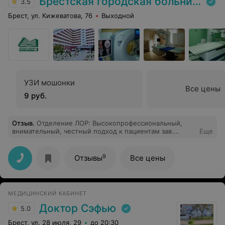
Брестская городская больница № 1
3.5
Брест, ул. Кижеватова, 76
Выходной
УЗИ мошонки
Все цены
9 руб.
Отзыв
.
Отделение ЛОР: Высокопрофессиональный,
внимательный, честный подход к пациентам зав.
Еще
отделением оториноларингологии, а также слаженная
работа команды отделения, реальная забота о
здоровье людей и вежливое отношение оставили
9
Отзывы
Все цены
очень благоприятное впечатление. Дальнейших
успехов коллективу данного отделения и больницы.
Рекомендую.
МЕДИЦИНСКИЙ КАБИНЕТ
Доктор Сэфью
5.0
Брест, ул. 28 июля, 29
до 20:30