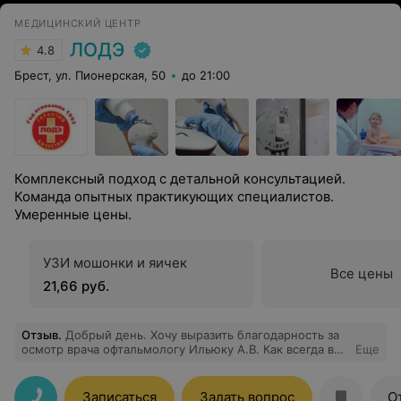
МЕДИЦИНСКИЙ ЦЕНТР
ЛОДЭ
4.8
Брест, ул. Пионерская, 50
до 21:00
Комплексный подход с детальной консультацией.
Команда опытных практикующих специалистов.
Умеренные цены.
УЗИ мошонки и яичек
Все цены
21,66 руб.
Отзыв
.
Добрый день. Хочу выразить благодарность за
осмотр врача офтальмологу Ильюку А.В. Как всегда все
Еще
на высшем уровне Рекомендую от всей души.
Записаться
Задать вопрос
О