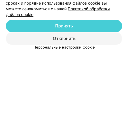
сроках и порядке использования файлов cookie вы
можете ознакомиться с нашей
Политикой обработки
файлов cookie
Добавить компанию
Принять
Добавить специалиста
Отклонить
Персональные настройки Cookie
О проекте
Новости проекта
Размещение рекламы
Медицинский маркетинг
Публичный договор
Пользовательское соглашение
Способы оплаты
Вакансии
Партнеры
Написать руководителю 103.by
Написать в поддержку
Персональные настройки cookie
Обработка персональных данных