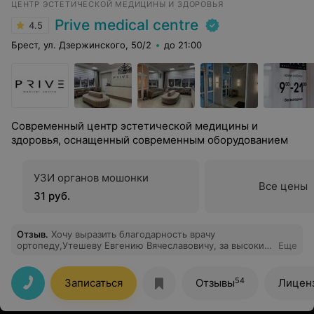
ЦЕНТР ЭСТЕТИЧЕСКОЙ МЕДИЦИНЫ И ЗДОРОВЬЯ
Prive medical centre
4.5
Брест, ул. Дзержинского, 50/2
до 21:00
Современный центр эстетической медицины и
здоровья, оснащенный современным оборудованием
УЗИ органов мошонки
Все цены
31 руб.
Отзыв
.
Хочу выразить благодарность врачу
ортопеду,Утешеву Евгению Вячеславовичу, за высокий
Еще
профессионализм и его тёплое отношение к
пациентам. Правильно подобранное лечение, наряду с
искренним сочувствием, сделали свое дело, я
54
Записаться
Отзывы
Лицен
довольна результатом. Большое Вам спасибо, Евгений
Вячеславович!