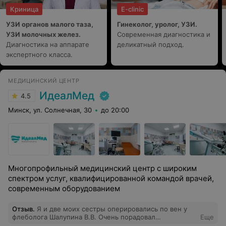
Криница
E-clinic
УЗИ органов малого таза,
Гинеколог, уролог, УЗИ.
УЗИ молочных желез.
Современная диагностика и
Диагностика на аппарате
деликатный подход.
экспертного класса.
МЕДИЦИНСКИЙ ЦЕНТР
ИдеалМед
4.5
Минск, ул. Солнечная, 30
до 20:00
Многопрофильный медицинский центр с широким
спектром услуг, квалифицированной командой врачей,
современным оборудованием
Отзыв
.
Я и две моих сестры оперировались по вен у
флеболога Шалупина В.В. Очень порадовал
Еще
профессионализм и внимательное отношение . После