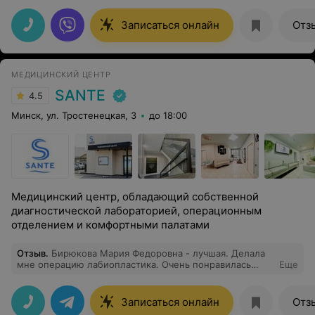
операции ноги обрели новую жизнь хотя мы
побаивались ее делать. Хочу выразить огромную
Записаться онлайн
Отз
благодарность Василию Владимировичу за его золотые
руки. Всем рекомендую
МЕДИЦИНСКИЙ ЦЕНТР
SANTE
4.5
Минск, ул. Тростенецкая, 3
до 18:00
Медицинский центр, обладающий собственной
диагностической лабораторией, операционным
отделением и комфортными палатами
Отзыв
.
Бирюкова Мария Федоровна - лучшая. Делала
мне операцию лабиопластика. Очень понравилась
Еще
клиника, персонал. Хочу поблагодарить доктора и всю
команду, которая работала на операции.
Профессионалы, абсолютно слаженная работа. Доктор
Записаться онлайн
Отз
прекрасно справилась с поставленной задачей.