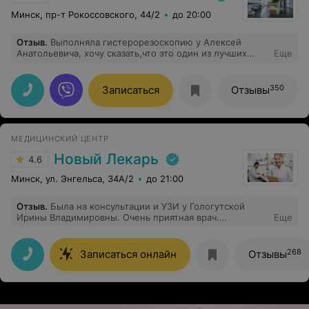
Минск, пр-т Рокоссовского, 44/2
до 20:00
Отзыв
.
Выполняла гистерорезоскопию у Алексей
Анатольевича, хочу сказать,что это один из лучших
Еще
врачей,с кем удавалось сталкиваться! Все четко,по
делу,без лишних вопросов и ненужных анализов и
дообследований,очень спокойно себя чувствовала
350
Записаться
Отзывы
себя под его руководством. Все тактично и аккуратно,
профессионал с большой буквы!
МЕДИЦИНСКИЙ ЦЕНТР
Новый Лекарь
4.6
Минск, ул. Энгельса, 34А/2
до 21:00
Отзыв
.
Была на консультации и УЗИ у Гологутской
Ирины Владимировны. Очень приятная врач.
Еще
Процедура прошла комфортно. Ирина Владимировна
объяснила суть моей проблемы и дала четкие
рекомендации. Я довольна!
268
Записаться онлайн
Отзывы