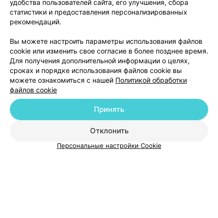
удобства пользователей сайта, его улучшения, сбора
Отзыв
.
Осталась в полном восторге от центра,
обслуживания и от врачей! Всегда УЗИ делаю платно и
Еще
статистики и предоставления персонализированных
врачей прохожу тоже платно. Много где была, но
рекомендаций.
здесь мне на столько понравилось, что я не
поленилась оставить отзывы везде, где нашла! Найти
80
Отзывы
Вы можете настроить параметры использования файлов
хорошего специалиста очень сложно! И я нашла своих
врачей здесь.
cookie или изменить свое согласие в более позднее время.
Для получения дополнительной информации о целях,
сроках и порядке использования файлов cookie вы
можете ознакомиться с нашей
Политикой обработки
файлов cookie
Принять
Добавить компанию
Отклонить
Добавить специалиста
Персональные настройки Cookie
О проекте
Новости проекта
Размещение рекламы
Медицинский маркетинг
Публичный договор