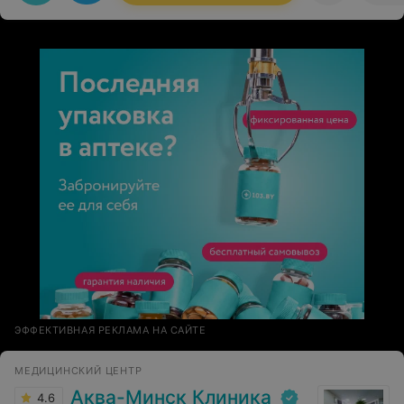
Абсолютная симметрия и та форма, о которой мы и
говорили. Тема очень интимная, но говорить с
доктором было очень легко. Мария Федоровна 24/7 на
связи с пациентом! Вежливая, рассудительная. А
главное подарила мне уверенность и красоту, о
которой я мечтала.
ЭФФЕКТИВНАЯ РЕКЛАМА НА САЙТЕ
МЕДИЦИНСКИЙ ЦЕНТР
Аква-Минск Клиника
4.6