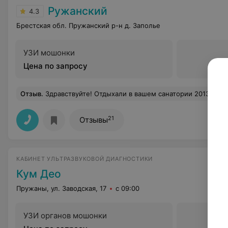
Ружанский
4.3
Брестская обл. Пружанский р-н д. Заполье
УЗИ мошонки
Цена по запросу
Отзыв
.
Здравствуйте! Отдыхали в вашем санатории 2013 году в августе! Все супер!И питание и обслуживание и процедуры!!!! Скажи те можно ли заказать п
21
Отзывы
КАБИНЕТ УЛЬТРАЗВУКОВОЙ ДИАГНОСТИКИ
Кум Део
Пружаны, ул. Заводская, 17
с 09:00
УЗИ органов мошонки