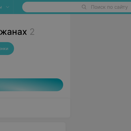
ы
Поиск по сайту
ужанах
2
онки