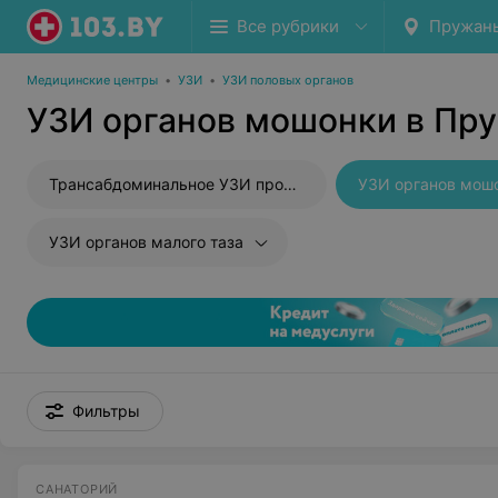
Все рубрики
Пружан
Медицинские центры
•
УЗИ
•
УЗИ половых органов
УЗИ органов мошонки в Пр
Трансабдоминальное УЗИ простаты
УЗИ органов мош
УЗИ органов малого таза
Фильтры
САНАТОРИЙ