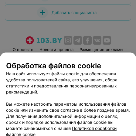
Жлобине есть такой специалист.Сил Вам,здоровья и
«невыгорания»в вашей профессии.Спасибо
Добавить специалиста
О проекте
Новости проекта
Размещение рекламы
Медицинский маркетинг
Публичный договор
Обработка файлов cookie
Пользовательское соглашение
Способы оплаты
Наш сайт использует файлы cookie для обеспечения
Вакансии
Партнеры
удобства пользователей сайта, его улучшения, сбора
Написать руководителю 103.by
статистики и предоставления персонализированных
рекомендаций.
Написать в поддержку
Персональные настройки cookie
Вы можете настроить параметры использования файлов
Обработка персональных данных
cookie или изменить свое согласие в более позднее время.
Для получения дополнительной информации о целях,
сроках и порядке использования файлов cookie вы
можете ознакомиться с нашей
Политикой обработки
файлов cookie