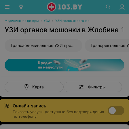
Медицинские центры
•
УЗИ
•
УЗИ половых органов
УЗИ органов мошонки в Жлобине
1
Трансабдоминальное УЗИ простаты
Трансректальное 
Фильтры
Карта
Онлайн-запись
Показать услуги, доступные без подтверждения
по телефону