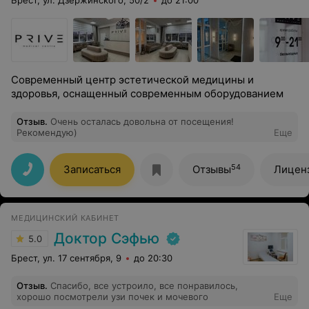
Брест, ул. Дзержинского, 50/2
до 21:00
Современный центр эстетической медицины и
здоровья, оснащенный современным оборудованием
Отзыв
.
Очень осталась довольна от посещения!
Рекомендую)
Еще
54
Записаться
Отзывы
Лицен
МЕДИЦИНСКИЙ КАБИНЕТ
Доктор Сэфью
5.0
Брест, ул. 17 сентября, 9
до 20:30
Отзыв
.
Спасибо, все устроило, все понравилось,
хорошо посмотрели узи почек и мочевого
Еще