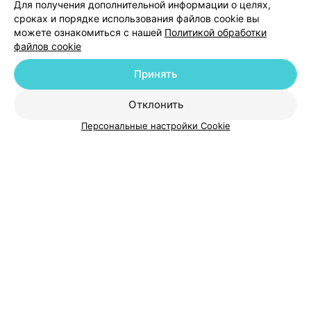
Для получения дополнительной информации о целях,
сроках и порядке использования файлов cookie вы
можете ознакомиться с нашей
Политикой обработки
файлов cookie
Принять
Добавить компанию
Отклонить
Добавить специалиста
Персональные настройки Cookie
О проекте
Новости проекта
Размещение рекламы
Медицинский маркетинг
Публичный договор
Пользовательское соглашение
Способы оплаты
Вакансии
Партнеры
Написать руководителю 103.by
Написать в поддержку