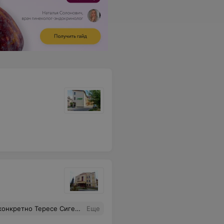
 также всему личному составу отделения хирургии во главе с А А
Еще