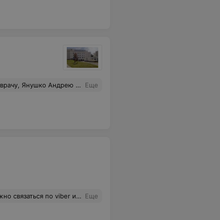
м боженька здоровья на долгие годы. Спасибо ещё раз огромное от материнского сердца, да хранит Вас Господь.
Еще
тровной. Заранее благодарна. Людмила Ивановна
Еще