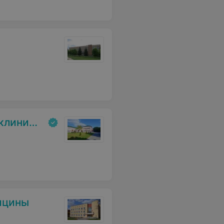
ольница
ицины