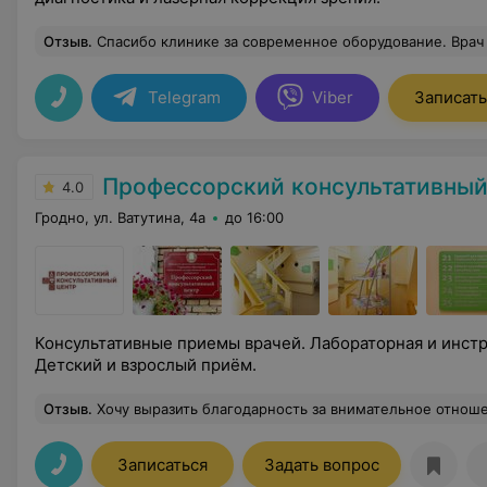
Отзыв
.
Спасибо клинике за современное оборудование. Врач комфортно и безболезненно про
Telegram
Viber
Записать
Профессорский консультативный 
4.0
Гродно, ул. Ватутина, 4а
до 16:00
Консультативные приемы врачей. Лабораторная и инстр
Детский и взрослый приём.
Отзыв
.
Хочу выразить благодарность за внимательное отношение ко мне во время приёма 
Записаться
Задать вопрос