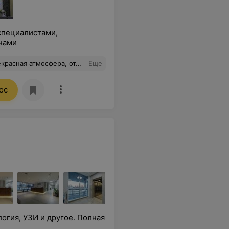
специалистами,
нами
й девочки в 53 года) От всей души рекомендую этого специалиста
Еще
ос
огия, УЗИ и другое. Полная