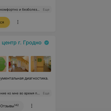
вела лазерную коагуляцию сетчатки.
Еще
ся
центр г. Гродно
ументальная диагностика.
врачу-узи Махнач Инне Чеславовне!
Еще
142
Отзывы