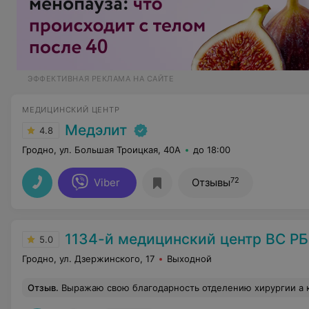
ЭФФЕКТИВНАЯ РЕКЛАМА НА САЙТЕ
МЕДИЦИНСКИЙ ЦЕНТР
Медэлит
4.8
Гродно, ул. Большая Троицкая, 40А
до 18:00
72
Viber
Отзывы
1134-й медицинский центр ВС РБ
5.0
Гродно, ул. Дзержинского, 17
Выходной
Отзыв
.
Выражаю свою благодарность отделению хирургии а конкретно Тересе Сигезмундовне анастезиологу Андрею Александровичу за их профессионализм в работе а