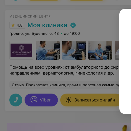
МЕДИЦИНСКИЙ ЦЕНТР
Моя клиника
4.8
Гродно, ул. Буденного, 48
до 19:00
Помощь на всех уровнях: от амбулаторного до хирурги
направлениям: дерматология, гинекология и др.
Отзыв
.
Прекрасная клиника, врачи и персонал самые лучшие
Viber
Записаться онлайн