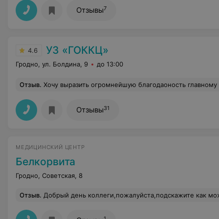
7
Отзывы
УЗ «ГОККЦ»
4.6
Гродно, ул. Болдина, 9
до 13:00
Отзыв
.
Хочу выразить огромнейшую благодаоность главному врачу, Янушко Андрею Вячеславовичу, за проведенную операцию моему сыночку, спасибо Вам большое и низкий поклон, у Вас золотые руки и душа, как хорошо, что в наше нелегкое время есть такие люди. Дай Ва
31
Отзывы
МЕДИЦИНСКИЙ ЦЕНТР
Белкорвита
Гродно, Советская, 8
Отзыв
.
Добрый день коллеги,пожалуйста,подскажите как можно связаться по viber или эл.почте с Фроловой Ольгой Пе
1