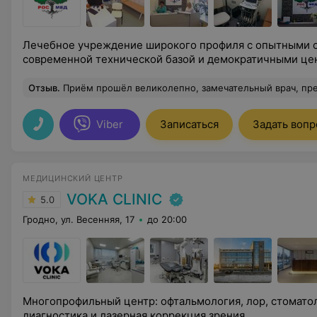
Лечебное учреждение широкого профиля с опытными 
современной технической базой и демократичными це
Отзыв
.
Приём прошёл великолепно, замечательный врач, прекрасная атмосфера, отдельное спасибо помощнику Анне. Благодаря Яну Яновичу, сбылась мечта 16-летее
Viber
Записаться
Задать вопр
МЕДИЦИНСКИЙ ЦЕНТР
VOKA CLINIC
5.0
Гродно, ул. Весенняя, 17
до 20:00
Многопрофильный центр: офтальмология, лор, стоматол
диагностика и лазерная коррекция зрения.