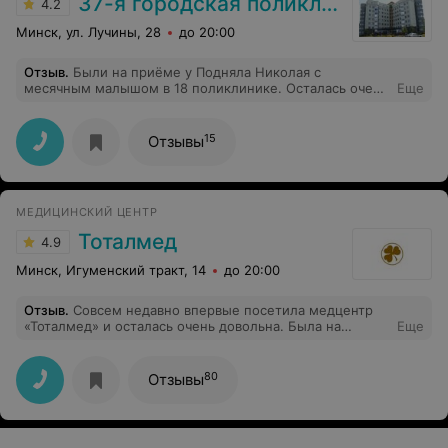
37-я городская поликлиника
4.2
Минск, ул. Лучины, 28
до 20:00
Отзыв
.
Были на приёме у Подняла Николая с
месячным малышом в 18 поликлинике. Осталась очень
Еще
довольна. Ответил на многие беспокоятся вопросы,
которые выходят за пределы его профиля (на мой
взгляд). Все подробно рассказал и показал на
15
Отзывы
примерах и картинках.
МЕДИЦИНСКИЙ ЦЕНТР
Тоталмед
4.9
Минск, Игуменский тракт, 14
до 20:00
Отзыв
.
Совсем недавно впервые посетила медцентр
«Тоталмед» и осталась очень довольна. Была на
Еще
приёме у Ирины Викторовны Парохонько, получила
полную консультацию, все четко и по делу,
профессионально и доступно. В центре - светло,
80
Отзывы
аккуратно, дружелюбная атмосфера. Рекомендую!