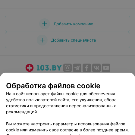
Добавить компанию
Добавить специалиста
О проекте
Новости проекта
Размещение рекламы
Обработка файлов cookie
Медицинский маркетинг
Публичный договор
Наш сайт использует файлы cookie для обеспечения
Пользовательское соглашение
Способы оплаты
удобства пользователей сайта, его улучшения, сбора
Вакансии
Партнеры
статистики и предоставления персонализированных
Написать руководителю 103.by
рекомендаций.
Написать в поддержку
Вы можете настроить параметры использования файлов
Персональные настройки cookie
cookie или изменить свое согласие в более позднее время.