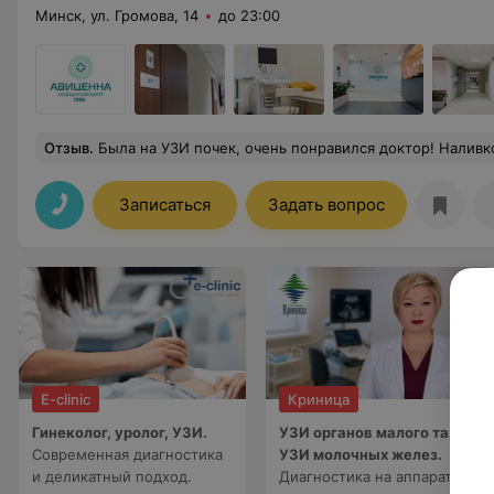
Минск, ул. Громова, 14
до 23:00
Отзыв
.
Была на УЗИ почек, очень понравился доктор! Наливко Александр Сергеевич. Исследование было проведено очень внимательно, врач ответил на все мои вопросы. Было впечатление, что попала к самому грамотному специалисту и отзывчивому и доброму человеку. Если п
Записаться
Задать вопрос
E-clinic
Криница
Гинеколог, уролог, УЗИ.
УЗИ органов малого таза,
Современная диагностика
УЗИ молочных желез.
и деликатный подход.
Диагностика на аппарате