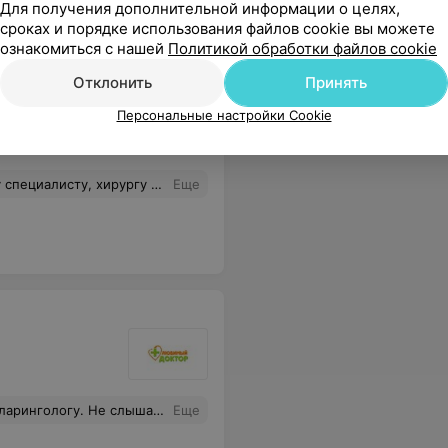
полезные сервисы в вашем
Для получения дополнительной информации о целях,
смартфоне
сроках и порядке использования файлов cookie вы можете
ознакомиться с нашей
Политикой обработки файлов cookie
Отклонить
Принять
Персональные настройки Cookie
сё получится в профессиональной сфере и личной жизни! Благодарю.
Еще
кареглазой барыне. Спасибо и её помощнице. Пришлось девушкам потрудится. Здоровья вам крепкого и процветания. Молодцы...
Еще