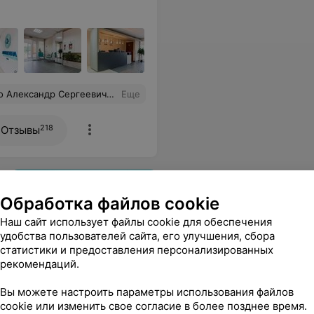
онадобится в следующий раз сделать УЗИ - обязательно запишусь ещё раз к нему. Таких врачей остались единицы.
Еще
218
Отзывы
Обработка файлов cookie
Наш сайт использует файлы cookie для обеспечения
удобства пользователей сайта, его улучшения, сбора
статистики и предоставления персонализированных
Приложение 103.BY
рекомендаций.
Наличие лекарств в
аптеках города,
Вы можете настроить параметры использования файлов
бронирование и другие
cookie или изменить свое согласие в более позднее время.