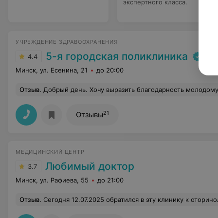
экспертного класса.
УЧРЕЖДЕНИЕ ЗДРАВООХРАНЕНИЯ
5-я городская поликлиника
4.4
Минск, ул. Есенина, 21
до 20:00
Отзыв
.
Добрый день. Хочу выразить благодарность молодому специалисту, хирургу Ирине Сергеевне! За отзывчивость, человечность! Таких сейчас мало! Пусть у Вас в
21
Отзывы
МЕДИЦИНСКИЙ ЦЕНТР
Любимый доктор
3.7
Минск, ул. Рафиева, 55
до 21:00
Отзыв
.
Сегодня 12.07.2025 обратился в эту клинику к оториноларингологу. Не слышало правое ухо. Оказалась банальная пробка. Запустил... Беруши и наушники постарались ... Большущее спасибо врачам за оказанную мне помощь и лично Ольге Николаевне, хорошему специалисту и очень симпатичной, 