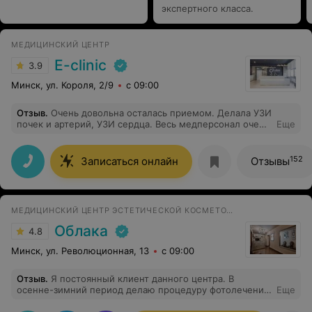
экспертного класса.
МЕДИЦИНСКИЙ ЦЕНТР
E-clinic
3.9
Минск, ул. Короля, 2/9
с 09:00
Отзыв
.
Очень довольна осталась приемом. Делала УЗИ
почек и артерий, УЗИ сердца. Весь медперсонал очень
Еще
приветливый и дружелюбный. Спасибо вам большое
за теплый прием. Желаю вам побольше хороших
клиентов
152
Записаться онлайн
Отзывы
МЕДИЦИНСКИЙ ЦЕНТР ЭСТЕТИЧЕСКОЙ КОСМЕТОЛОГИИ И ГИНЕКОЛОГИИ
Облака
4.8
Минск, ул. Революционная, 13
с 09:00
Отзыв
.
Я постоянный клиент данного центра. В
осенне-зимний период делаю процедуру фотолечение
Еще
лица. Результат довольна.Также прошла курс лазерной