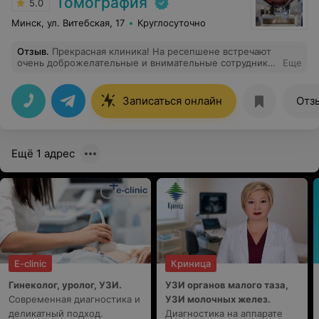
Томография
5.0
Минск, ул. Витебская, 17
Круглосуточно
Отзыв
.
Прекрасная клиника! На ресепшене встречают
очень доброжелательные и внимательные сотрудники.
Еще
Оформление заняло буквально пару минут, все четко и
без очередей. Была на УЗИ почек, сердца и вен ног у
доктора Лавреновой В.С. Осталась очень довольна
Записаться онлайн
Отз
профессионализмом доктора, внимательностью к
деталям и чутким отношением. Больше спасибо за
вашу работу
Ещё 1 адрес
E-clinic
Криница
Гинеколог, уролог, УЗИ.
УЗИ органов малого таза,
Современная диагностика и
УЗИ молочных желез.
деликатный подход.
Диагностика на аппарате