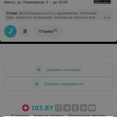
Минск, ул. Ульяновская, 5
до 20:00
Отзыв
.
Вела беременность у веремейчик. Отличный
врач, приятное отношение, никогда не пугала и всю
Еще
информацию доносила кране тактично, не давала, в
случае чего, впадать в панику. Выражаю свою
благодарность такому специалисту и ее медсестре!!
33
Отзывы
Спасибо!
Добавить компанию
Добавить специалиста
О проекте
Новости проекта
Размещение рекламы