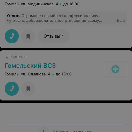
Гомель, ул. Медицинская, 4
до 18:00
Отзыв
.
Огромное спасибо за профессионализм,
чуткость, доброжелательное отношение всему
Еще
персоналу отделения кардиохирургии в лице зав.отд.
Бондарева С.А., кардиохирургам Аносовичу В.И.,
Удовенко Г.С., лечащему врачу Чирковой О.В.
12
Отзывы
ЗДРАВПУНКТ
Гомельский ВСЗ
Гомель, ул. Химакова, 4
до 16:00