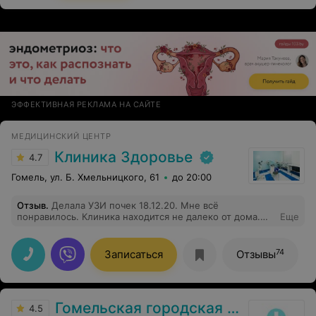
ЭФФЕКТИВНАЯ РЕКЛАМА НА САЙТЕ
МЕДИЦИНСКИЙ ЦЕНТР
Клиника Здоровье
4.7
Гомель, ул. Б. Хмельницкого, 61
до 20:00
Отзыв
.
Делала УЗИ почек 18.12.20. Мне всё
понравилось. Клиника находится не далеко от дома.
Еще
Врач очень внимательно смотрела, всё объяснила.
Очереди не было. Рекомендую к посещению
74
Записаться
Отзывы
Гомельская городская клиническая больница №2
4.5