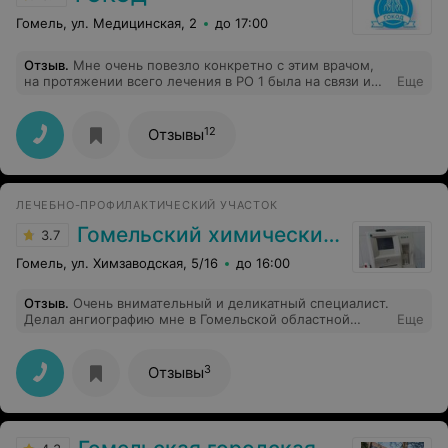
Гомель, ул. Медицинская, 2
до 17:00
Отзыв
.
Мне очень повезло конкретно с этим врачом,
на протяжении всего лечения в РО 1 была на связи и
Еще
объясняла все моменты мне и встревоженной маме.
Огромная благодарность Екатерине Николаевне! Так
же хочу отметить доброжелательность всего
12
Отзывы
отделения: медсестры, санитарки - все они были
доброжелательны и чутки
ЛЕЧЕБНО-ПРОФИЛАКТИЧЕСКИЙ УЧАСТОК
Гомельский химический завод
3.7
Гомель, ул. Химзаводская, 5/16
до 16:00
Отзыв
.
Очень внимательный и деликатный специалист.
Делал ангиографию мне в Гомельской областной
Еще
больнице. Всю не очень приятную процедуру меня
успокаивал, после процедуры заходил посмотреть за
моим состоянием. Я осталась довольна....
3
Отзывы