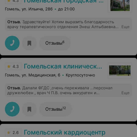
Гомельская городская клиническая больница №3
4.3
Гомель, ул. Ильича, 286
до 21:00
Отзыв
.
Здравствуйте! Хотим выразить благодарность
врачу терапевтического отделения Энеш Алтыбаевна.
Еще
Очень чуткий,внимательный,отзывчивый человек.К
каждому пациенту имеет подход и понимание.Никто
не остался без ее чуткого внимания и лечения .
6
Отзывы
Спасибо вам большое за ваш нелегкий труд.Успехов в
работе,карьерного роста.С благодарностью 7 палата
Гомельская клиническая больница
4.3
Гомель, ул. Медицинская, 6
Круглосуточно
Отзыв
.
Далали ФГДС ,очень переживала …персонал
дружелюбен , врач Ч П.В. очень аккуратен и
Еще
внимателен . Спасибо им огромное
12
Отзывы
Гомельский кардиоцентр
2.6