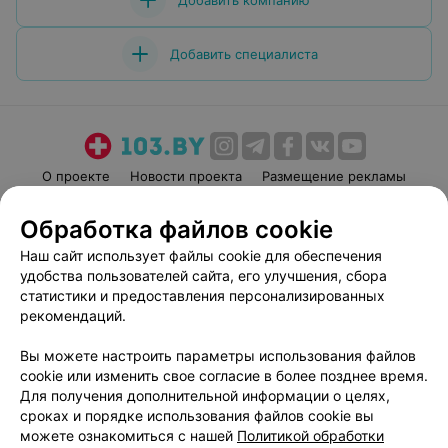
Добавить компанию
Добавить специалиста
О проекте
Новости проекта
Размещение рекламы
Медицинский маркетинг
Публичный договор
Обработка файлов cookie
Пользовательское соглашение
Способы оплаты
Наш сайт использует файлы cookie для обеспечения
Вакансии
Партнеры
удобства пользователей сайта, его улучшения, сбора
Написать руководителю 103.by
статистики и предоставления персонализированных
рекомендаций.
Написать в поддержку
Персональные настройки cookie
Вы можете настроить параметры использования файлов
Обработка персональных данных
cookie или изменить свое согласие в более позднее время.
Для получения дополнительной информации о целях,
сроках и порядке использования файлов cookie вы
можете ознакомиться с нашей
Политикой обработки