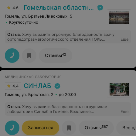
Гомельская областная клиническая больница
4.6
Гомель, ул. Братьев Лизюковых, 5
Круглосуточно
Отзыв
.
Хочу выразить огромную благодарность врачу
ортопедотравматологического отделения ГОКБ
Еще
Минчукову С. В. Спасибо Вам большое. Вы - золотой
врач, безупречный специалист своего дела, доброй
души человек. Моя благодарность искренна и
42
Отзывы
безгранична. Хочу пожелать Вам долгих лет успешной
врачебной практики, счастливых лет благополучной
жизни!
МЕДИЦИНСКАЯ ЛАБОРАТОРИЯ
СИНЛАБ
4.4
Гомель, ул. Брестская, 2
до 20:00
Отзыв
.
Хочу выразить благодарность сотрудникам
лаборатории Синлаб в Гомеле. Вежливые
Еще
регистраторы. Очень хочу искренне поблагодарить
врача-гинеколога Матарас Анастасию Александровну
за профессионализм и чуткое отношение к пациентам.
567
Записаться
Отзывы
Все а