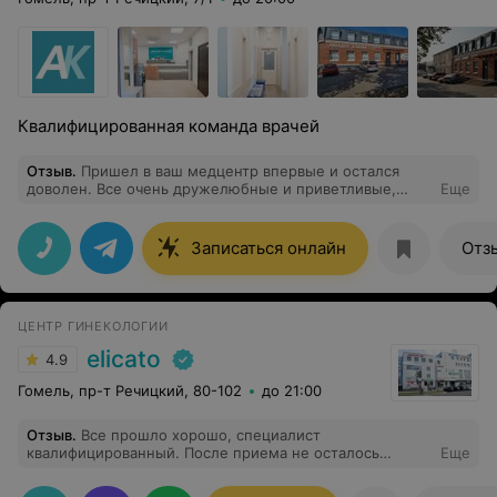
Квалифицированная команда врачей
Отзыв
.
Пришел в ваш медцентр впервые и остался
доволен. Все очень дружелюбные и приветливые,
Еще
атмосфера в центре замечательная. Отдельно хочу
сказать спасибо Савайтан Татьяне Анатольевне за ее
труд! На УЗИ все внимательно посмотрела, подробно
Записаться онлайн
Отз
мне все объяснила и ответила на все мои вопросы.
Спасибо!
ЦЕНТР ГИНЕКОЛОГИИ
elicato
4.9
Гомель, пр-т Речицкий, 80-102
до 21:00
Отзыв
.
Все прошло хорошо, специалист
квалифицированный. После приема не осталось
Еще
вопросов.