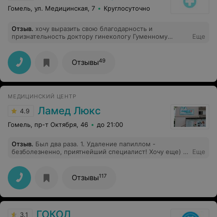
Гомель, ул. Медицинская, 7
Круглосуточно
Отзыв
.
хочу выразить свою благодарность и
признательность доктору гинекологу Гуменному
Еще
Александру Николаевичу за доброту,
заботу,профессионализм, золотые руки, чуткое
отношение. Спасибо огромное, счастья Вам ,
49
Отзывы
благополучия!!!!
МЕДИЦИНСКИЙ ЦЕНТР
Ламед Люкс
4.9
Гомель, пр-т Октября, 46
до 21:00
Отзыв
.
Был два раза. 1. Удаление папиллом -
безболезненно, приятнейший специалист! Хочу еще) 2.
Еще
Узи почек - быстро, приятнейшее общение с
доктором. Потрясающий специалист на ресепшн!
Крайне рекомендую этот центр!
117
Отзывы
ГОКОД
3.1