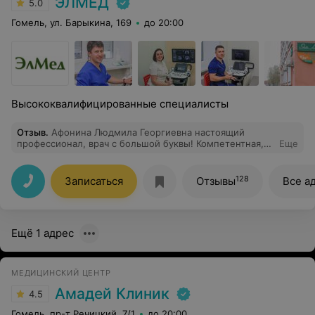
ЭЛМЕД
5.0
Гомель, ул. Барыкина, 169
до 20:00
Высококвалифицированные специалисты
Отзыв
.
Афонина Людмила Георгиевна настоящий
профессионал, врач с большой буквы! Компетентная,
Еще
внимательная, профессионально ответила на все мои
вопросы. Рекомендую!
128
Записаться
Отзывы
Все а
Ещё 1 адрес
МЕДИЦИНСКИЙ ЦЕНТР
Амадей Клиник
4.5
Гомель, пр-т Речицкий, 7/1
до 20:00