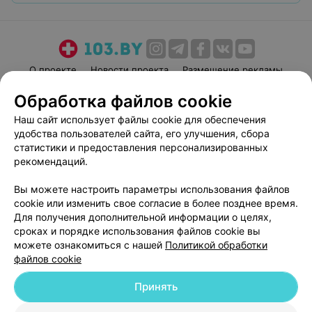
О проекте
Новости проекта
Размещение рекламы
Медицинский маркетинг
Публичный договор
Обработка файлов cookie
Пользовательское соглашение
Способы оплаты
Наш сайт использует файлы cookie для обеспечения
Вакансии
Партнеры
удобства пользователей сайта, его улучшения, сбора
статистики и предоставления персонализированных
Написать руководителю 103.by
рекомендаций.
Написать в поддержку
Персональные настройки cookie
Вы можете настроить параметры использования файлов
cookie или изменить свое согласие в более позднее время.
Обработка персональных данных
Для получения дополнительной информации о целях,
сроках и порядке использования файлов cookie вы
можете ознакомиться с нашей
Политикой обработки
файлов cookie
Принять
© 2026 ООО «Артокс Лаб», УНП 191700409
| 220012, Республика Беларусь,