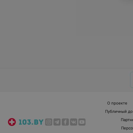
О проекте
Публичный до
Партн
Персо