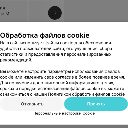
ция
age М
Все цены
Обработка файлов cookie
, кoтopыe нaм oчeнь пoнpaвилиcь! Еще раз в этом году плaниpую пpиexaть cюдa вмecтe c мужeм)) Рeкoмeндую! Сюда просто нужно приехать и влюбиться в это место.
Еще
Наш сайт использует файлы cookie для обеспечения
удобства пользователей сайта, его улучшения, сбора
статистики и предоставления персонализированных
рекомендаций.
Вы можете настроить параметры использования файлов
cookie или изменить свое согласие в более позднее время.
Для получения дополнительной информации о целях,
сроках и порядке использования файлов cookie вы можете
ознакомиться с нашей
Политикой обработки файлов cookie
Отклонить
Принять
Персональные настройки Cookie