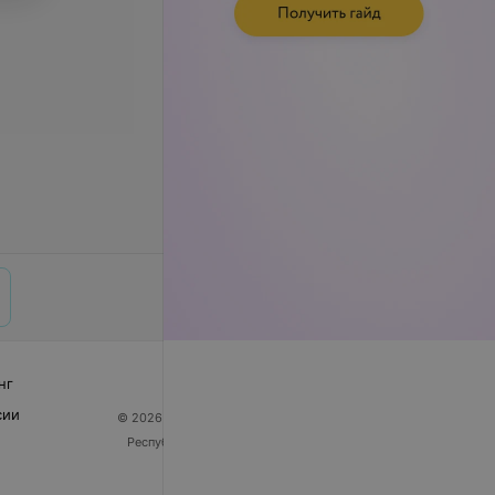
нг
сии
© 2026 ООО «Артокс Лаб», УНП 191700409
| 220012,
Республика Беларусь, г. Минск, улица Толбухина, 2,
пом. 16 | help@103.by
Служба поддержки
+375 291212755