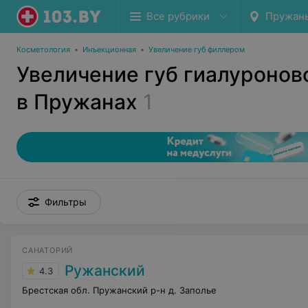
Все рубрики
Пружан
Косметология
•
Инъекционная
•
Увеличение губ филлером
Увеличение губ гиалуронов
в Пружанах
1
Фильтры
САНАТОРИЙ
Ружанский
4.3
Брестская обл. Пружанский р-н д. Заполье