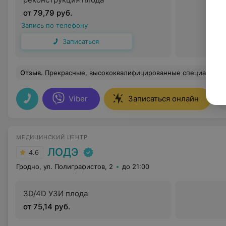
от 79,79 руб.
Запись по телефону
Записаться
Отзыв
.
Прекрасные, высококвалифицированные специалисты, отзывчивые администраторы. Мед
Viber
Записаться онлайн
МЕДИЦИНСКИЙ ЦЕНТР
ЛОДЭ
4.6
Гродно, ул. Полиграфистов, 2
до 21:00
3D/4D УЗИ плода
от 75,14 руб.