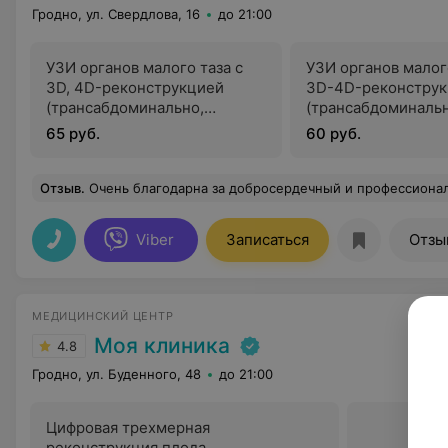
Гродно, ул. Свердлова, 16
до 21:00
УЗИ органов малого таза с
УЗИ органов малого
3D, 4D-реконструкцией
3D-4D-реконстру
(трансабдоминально,
(трансабдоминальн
трансвагинально)
трансвагинально)
65 руб.
60 руб.
Отзыв
.
Очень благодарна за добросердечный и профессиональный прием доктора гас
Viber
Записаться
Отзы
МЕДИЦИНСКИЙ ЦЕНТР
Моя клиника
4.8
Гродно, ул. Буденного, 48
до 21:00
Цифровая трехмерная
реконструкция плода