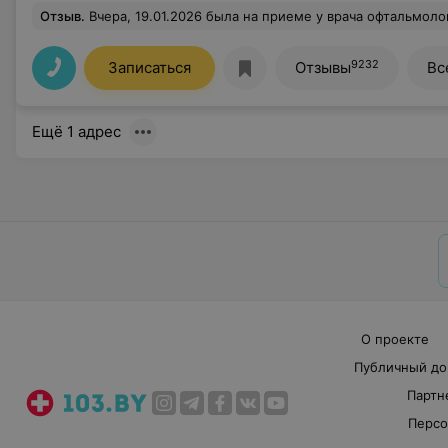
Отзыв
.
Вчера, 19.01.2026 была на приеме у врача офтальмолога Залесской Т.И. Хочу сказать, что это настоящий врач! Профессионал своего дела. Внимательная, скрупулезная (в самом хороше
9232
Записаться
Отзывы
Вс
Ещё 1 адрес
О проекте
Публичный до
Партн
Персо