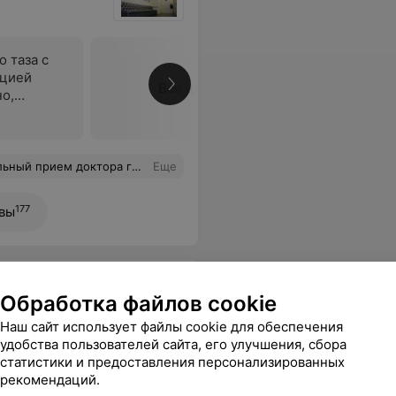
 таза с
кцией
Все цены
о,
троэнтеролога Кобринского В.М.
Еще
177
вы
Обработка файлов cookie
Наш сайт использует файлы cookie для обеспечения
удобства пользователей сайта, его улучшения, сбора
статистики и предоставления персонализированных
рекомендаций.