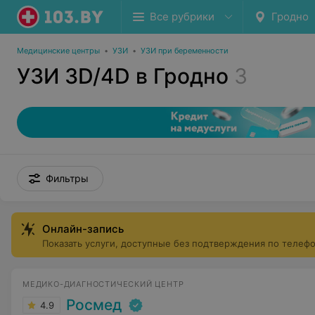
Все рубрики
Гродно
Медицинские центры
•
УЗИ
•
УЗИ при беременности
УЗИ 3D/4D в Гродно
3
Фильтры
Онлайн-запись
Показать услуги, доступные без подтверждения по телеф
МЕДИКО-ДИАГНОСТИЧЕСКИЙ ЦЕНТР
Росмед
4.9