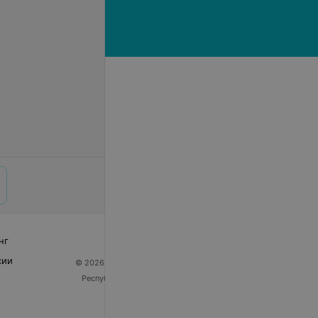
нг
сии
© 2026 ООО «Артокс Лаб», УНП 191700409
| 220012,
Республика Беларусь, г. Минск, улица Толбухина, 2,
пом. 16 | help@103.by
Служба поддержки
+375 291212755