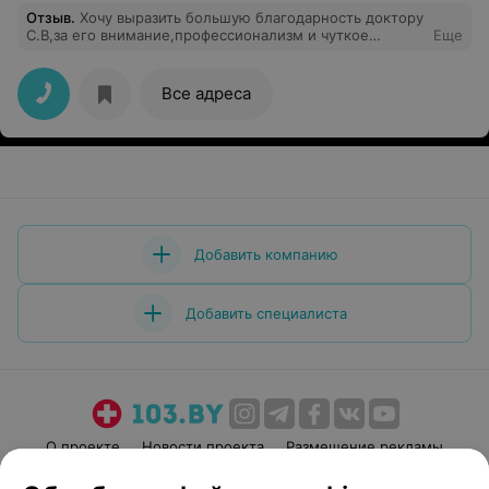
Отзыв
.
Хочу выразить большую благодарность доктору
С.В,за его внимание,профессионализм и чуткое
Еще
отношение к пациентом. Все прошло отлично!
Все адреса
Добавить компанию
Добавить специалиста
О проекте
Новости проекта
Размещение рекламы
Медицинский маркетинг
Публичный договор