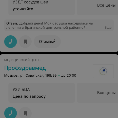
УЗДГ сосудов шеи
Все цены
уточняйте
Отзыв
.
Добрый день! Моя бабушка находилась на
лечении в Брагинской центральной районной
Еще
больнице в январе 2020 года. Хочу выразить
благодарность врачу терапевту Примак Ирине
Васильевне от своей бабушки Романовец Галины
2
Отзывы
Васильевны и от себя лично. Спасибо за
профессионализм, вовремя оказанное лечение,
корректное и внимательное отношение, за
душевность. Желаем здоровья и успехов в
МЕДИЦИНСКИЙ ЦЕНТР
профессиональной карьере.
Профздравмед
Мозырь, ул. Советская, 198/99
до 20:00
УЗИ БЦА
Все цены
Цена по запросу