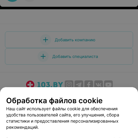
Добавить компанию
Добавить специалиста
О проекте
Новости проекта
Размещение рекламы
Обработка файлов cookie
Медицинский маркетинг
Публичный договор
Наш сайт использует файлы cookie для обеспечения
Пользовательское соглашение
Способы оплаты
удобства пользователей сайта, его улучшения, сбора
Вакансии
Партнеры
статистики и предоставления персонализированных
рекомендаций.
Написать руководителю 103.by
Написать в поддержку