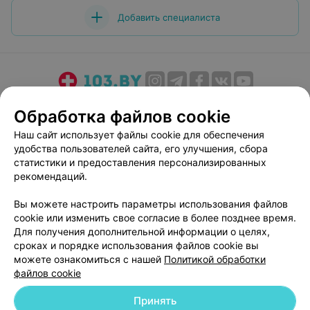
любимый "Энергетик"!
Добавить специалиста
О проекте
Новости проекта
Размещение рекламы
Обработка файлов cookie
Медицинский маркетинг
Публичный договор
Наш сайт использует файлы cookie для обеспечения
Пользовательское соглашение
Способы оплаты
удобства пользователей сайта, его улучшения, сбора
Вакансии
Партнеры
статистики и предоставления персонализированных
рекомендаций.
Написать руководителю 103.by
Написать в поддержку
Вы можете настроить параметры использования файлов
cookie или изменить свое согласие в более позднее время.
Персональные настройки cookie
Для получения дополнительной информации о целях,
Обработка персональных данных
сроках и порядке использования файлов cookie вы
можете ознакомиться с нашей
Политикой обработки
файлов cookie
Принять