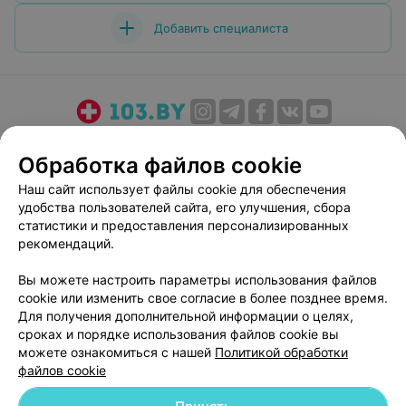
Добавить специалиста
О проекте
Новости проекта
Размещение рекламы
Обработка файлов cookie
Медицинский маркетинг
Публичный договор
Наш сайт использует файлы cookie для обеспечения
Пользовательское соглашение
Способы оплаты
удобства пользователей сайта, его улучшения, сбора
Вакансии
Партнеры
статистики и предоставления персонализированных
Написать руководителю 103.by
рекомендаций.
Написать в поддержку
Вы можете настроить параметры использования файлов
Персональные настройки cookie
cookie или изменить свое согласие в более позднее время.
Для получения дополнительной информации о целях,
Обработка персональных данных
сроках и порядке использования файлов cookie вы
можете ознакомиться с нашей
Политикой обработки
файлов cookie