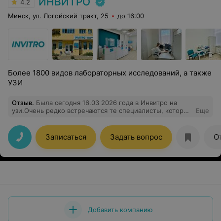
ИНВИТРО
4.2
Минск, ул. Логойский тракт, 25
до 16:00
Более 1800 видов лабораторных исследований, а также
УЗИ
Отзыв
.
Была сегодня 16.03 2026 года в Инвитро на
узи.Очень редко встречаются те специалисты, которые
Еще
расскажут всё и покажут.На ресепшене так же,была
отзывчивая девушка.Спасибо что работаете в нужном
месте.
Записаться
Задать вопрос
О
Добавить компанию