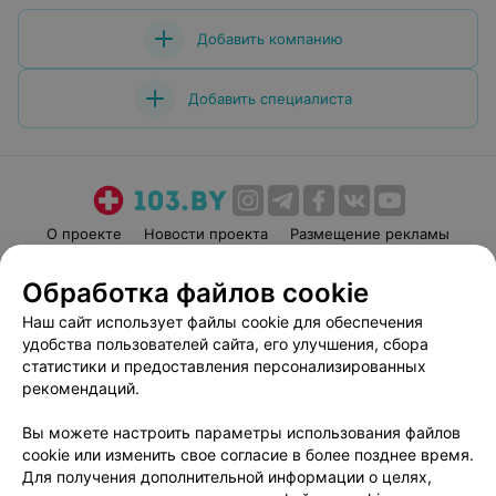
Добавить компанию
Добавить специалиста
О проекте
Новости проекта
Размещение рекламы
Медицинский маркетинг
Публичный договор
Обработка файлов cookie
Пользовательское соглашение
Способы оплаты
Наш сайт использует файлы cookie для обеспечения
Вакансии
Партнеры
удобства пользователей сайта, его улучшения, сбора
Написать руководителю 103.by
статистики и предоставления персонализированных
рекомендаций.
Написать в поддержку
Персональные настройки cookie
Вы можете настроить параметры использования файлов
Обработка персональных данных
cookie или изменить свое согласие в более позднее время.
Для получения дополнительной информации о целях,