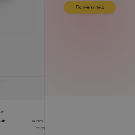
нг
сии
© 2026 ООО «Артокс Лаб», УНП 191700409
| 220012,
Республика Беларусь, г. Минск, улица Толбухина, 2,
пом. 16 | help@103.by